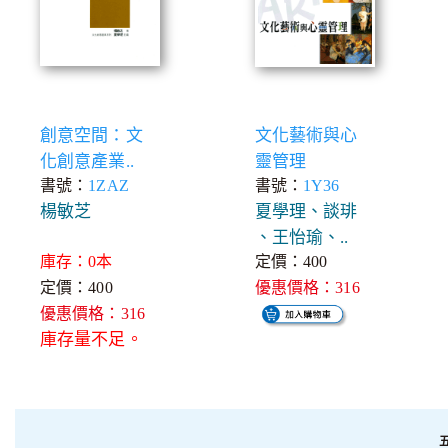
創意空間：文
文化藝術與心
化創意產業..
靈管理
書號：
1ZAZ
書號：
1Y36
楊敏芝
夏學理、談琲
、王怡瑜、..
庫存：0本
定價：400
定價：400
優惠價格：316
優惠價格：316
庫存量不足。