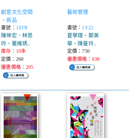
創意文化空間
藝術管理
‧商品
書號：
1ZFR
書號：
1Y22
陳坤宏、林思
夏學理、鄭美
玲、董維琇..
華、陳曼玲..
庫存：10本
定價：750
定價：260
優惠價格：638
優惠價格：205