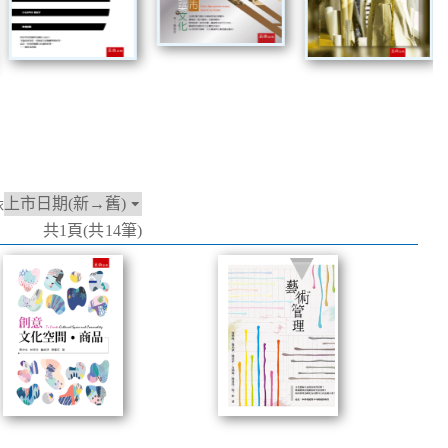
依
共1頁(共14筆)