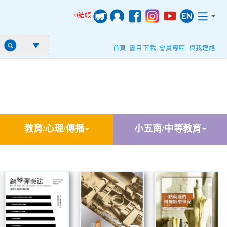
0結帳
首頁
書目下載
會員專區
與我連絡
教育/心理/傳播
小五南/中等教育