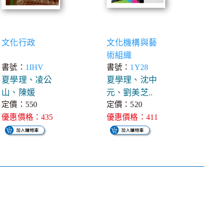
文化行政
文化機構與藝
術組織
書號：
1IHV
書號：
1Y28
夏學理、凌公
夏學理、沈中
山、陳媛
元、劉美芝..
定價：550
定價：520
優惠價格：435
優惠價格：411