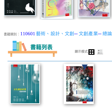
110601
藝術、設計、文創
─
文創產業
─
總
書籍類別：
顯示模式