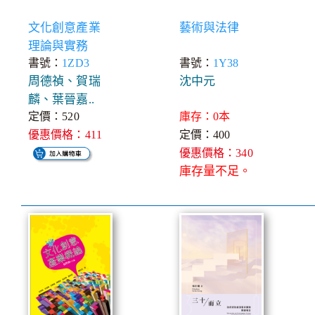
文化創意產業
藝術與法律
理論與實務
書號：
1ZD3
書號：
1Y38
周德禎、賀瑞
沈中元
麟、葉晉嘉..
定價：520
庫存：0本
優惠價格：411
定價：400
優惠價格：340
庫存量不足。