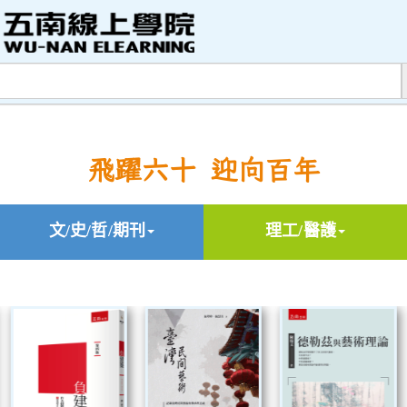
飛躍六十 迎向百年
文/史/哲/期刊
理工/醫護