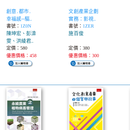
創意․都市․
文創產業企劃
幸福感─驅..
實務：影視..
書號：
1Z0N
書號：
1ZER
陳坤宏、彭渰
施百俊
雯、洪綾君..
定價：580
定價：380
優惠價格：458
優惠價格：300