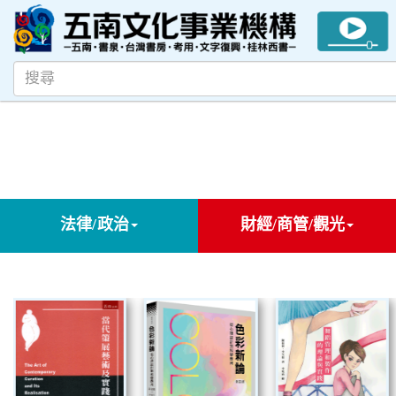
法律/政治
財經/商管/觀光