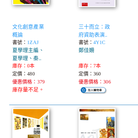
文化創意產業
三十而立：政
概論
府資助表演..
書號：
1ZAJ
書號：
4Y1C
夏學理主編、
鄭佳姍
夏學理、秦..
庫存：0本
庫存：7本
定價：480
定價：360
優惠價格：379
優惠價格：306
庫存量不足。