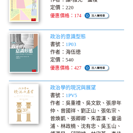
定價：220
優惠價格：174
政治的意識型態
書號：
1P03
作者：海伍徳
定價：540
優惠價格：427
政治學的現況與展望
書號：
1PV5
作者：吳重禮、吳文欽、張廖年
仲、曾國祥、劉正山、張佑宗、
曾煥凱、張卿卿、朱雲漢、童涵
浦、林政楠、沈有忠、吳玉山、