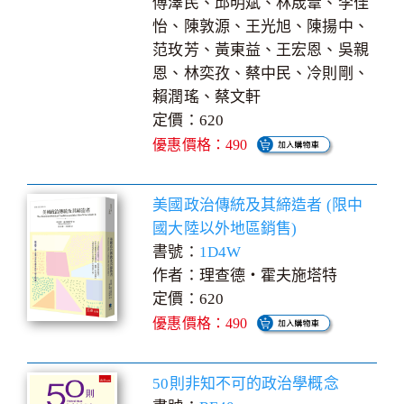
傅澤民、邱明斌、林宬葦、李佳
怡、陳敦源、王光旭、陳揚中、
范玫芳、黃東益、王宏恩、吳親
恩、林奕孜、蔡中民、冷則剛、
賴潤瑤、蔡文軒
定價：620
優惠價格：490
美國政治傳統及其締造者 (限中
國大陸以外地區銷售)
書號：
1D4W
作者：理查德‧霍夫施塔特
定價：620
優惠價格：490
50則非知不可的政治學概念