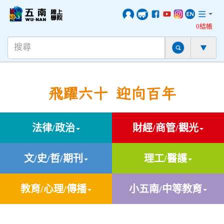
0結帳
飛躍六十 迎向百年
法律/政治
財經/商管/觀光
文/史/哲/期刊
理工/醫護
教育/心理/傳播
小五南/中等教育