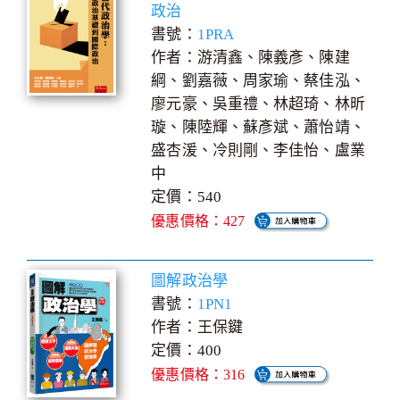
政治
書號：
1PRA
作者：游清鑫、陳義彥、陳建
綱、劉嘉薇、周家瑜、蔡佳泓、
廖元豪、吳重禮、林超琦、林昕
璇、陳陸輝、蘇彥斌、蕭怡靖、
盛杏湲、冷則剛、李佳怡、盧業
中
定價：540
優惠價格：427
圖解政治學
書號：
1PN1
作者：王保鍵
定價：400
優惠價格：316