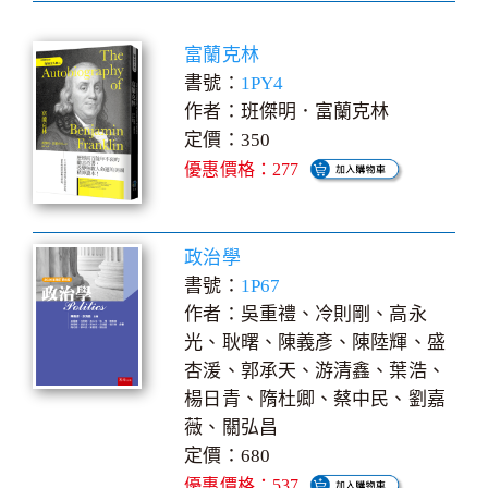
富蘭克林
書號：
1PY4
作者：班傑明．富蘭克林
定價：350
優惠價格：277
政治學
書號：
1P67
作者：吳重禮、冷則剛、高永
光、耿曙、陳義彥、陳陸輝、盛
杏湲、郭承天、游清鑫、葉浩、
楊日青、隋杜卿、蔡中民、劉嘉
薇、關弘昌
定價：680
優惠價格：537