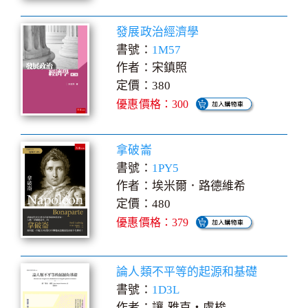
發展政治經濟學
書號：
1M57
作者：宋鎮照
定價：380
優惠價格：300
拿破崙
書號：
1PY5
作者：埃米爾．路德維希
定價：480
優惠價格：379
論人類不平等的起源和基礎
書號：
1D3L
作者：讓-雅克‧盧梭