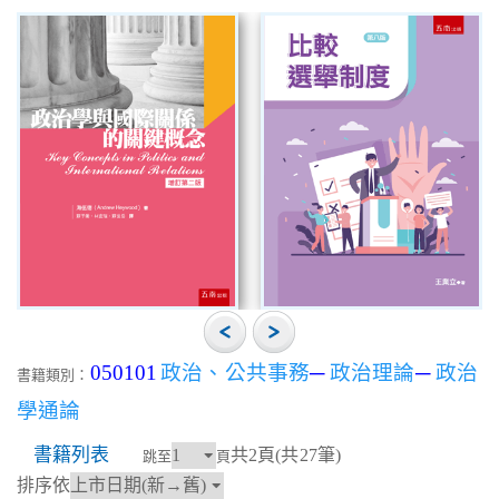
050101
政治、公共事務
─
政治理論
─
政治
書籍類別：
學通論
書籍列表
共2頁(共27筆)
跳至
頁
排序依