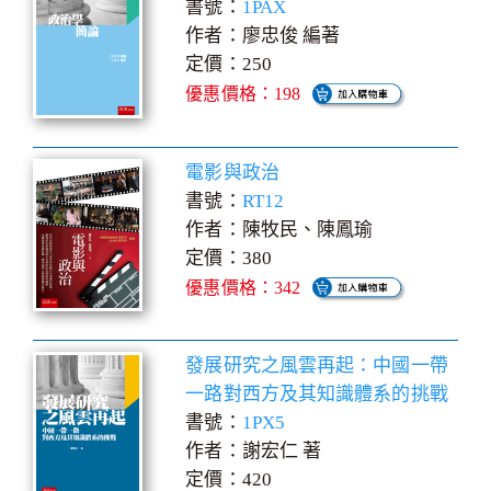
書號：
1PAX
作者：廖忠俊 編著
定價：250
優惠價格：198
電影與政治
書號：
RT12
作者：陳牧民、陳鳳瑜
定價：380
優惠價格：342
發展研究之風雲再起：中國一帶
一路對西方及其知識體系的挑戰
書號：
1PX5
作者：謝宏仁 著
定價：420