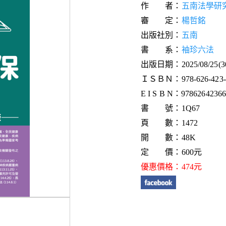
作 者：
五南法學研
審 定：
楊哲銘
出版社別：
五南
書 系：
袖珍六法
出版日期：2025/08/25(
ＩＳＢＮ：978-626-423-6
E I S B N：9786264236
書 號：1Q67
頁 數：1472
開 數：48K
定 價：600元
優惠價格：474元