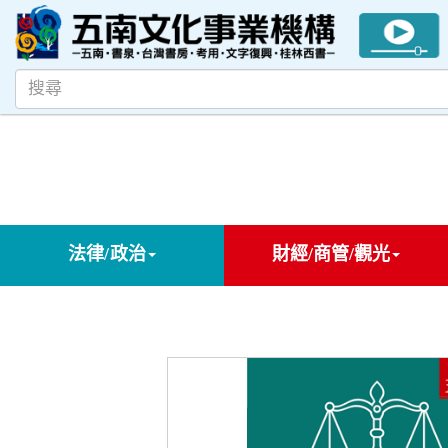
法律/政治
財經/商管/觀光