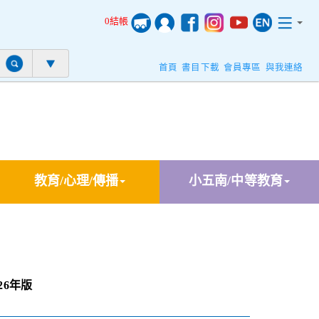
0結帳
首頁
書目下載
會員專區
與我連絡
教育/心理/傳播
小五南/中等教育
26年版