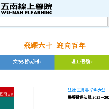
飛躍六十 迎向百年
文/史/哲/期刊
理工/醫護
法律
-
工具書
-
分科六法
醫藥健保法規 2025－20