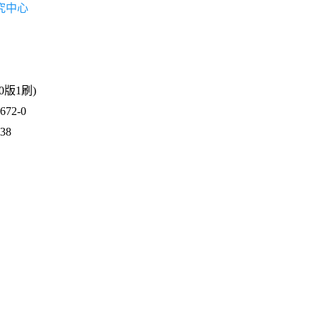
究中心
30版1刷)
72-0
638