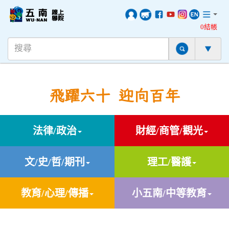
0結帳
飛躍六十 迎向百年
法律/政治
財經/商管/觀光
文/史/哲/期刊
理工/醫護
教育/心理/傳播
小五南/中等教育