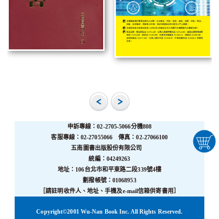
申訴專線：02-2705-5066分機808
客服專線：02-27055066 傳真：02-27066100
五南圖書出版股份有限公司
統編：04249263
地址：106台北市和平東路二段339號4樓
劃撥帳號：01068953
［請註明收件人、地址、手機及e-mail信箱供寄書用］
Copyright©2001 Wu-Nan Book Inc. All Rights Reserved.