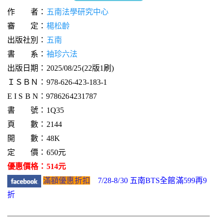
作 者：
五南法學研究中心
審 定：
楊松齡
出版社別：
五南
書 系：
袖珍六法
出版日期：2025/08/25(22版1刷)
ＩＳＢＮ：978-626-423-183-1
E I S B N：9786264231787
書 號：1Q35
頁 數：2144
開 數：48K
定 價：650元
優惠價格：514元
滿額優惠折扣
7/28-8/30 五南BTS全館滿599再9
折