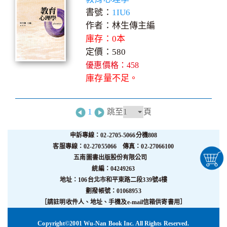
書號：
1IU6
作者：林生傳主編
庫存：0本
定價：580
優惠價格：458
庫存量不足。
1
跳至
頁
申訴專線：02-2705-5066分機808
客服專線：02-27055066 傳真：02-27066100
五南圖書出版股份有限公司
統編：04249263
地址：106台北市和平東路二段339號4樓
劃撥帳號：01068953
［請註明收件人、地址、手機及e-mail信箱供寄書用］
Copyright©2001 Wu-Nan Book Inc. All Rights Reserved.