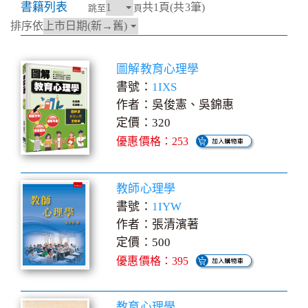
書籍列表
共1頁(共3筆)
跳至
頁
排序依
圖解教育心理學
書號：
1IXS
作者：吳俊憲、吳錦惠
定價：320
優惠價格：253
教師心理學
書號：
1IYW
作者：張清濱著
定價：500
優惠價格：395
教育心理學