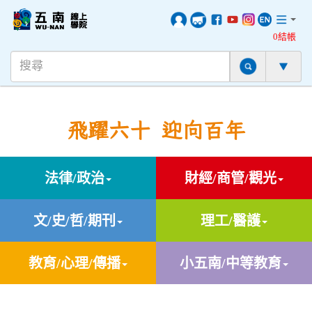
0結帳
飛躍六十 迎向百年
法律/政治
財經/商管/觀光
文/史/哲/期刊
理工/醫護
教育/心理/傳播
小五南/中等教育