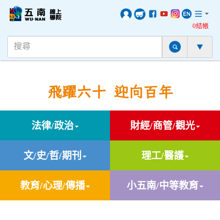
0結帳
飛躍六十 迎向百年
法律/政治
財經/商管/觀光
文/史/哲/期刊
理工/醫護
教育/心理/傳播
小五南/中等教育