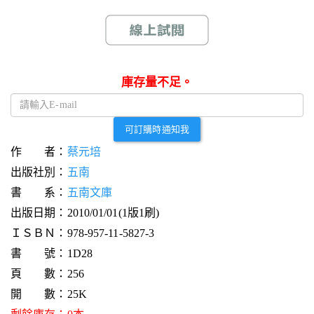
庫存量不足。
可訂購時通知我
作 者：
蔡元培
出版社別：
五南
書 系：
五南文庫
出版日期：2010/01/01(1版1刷)
ＩＳＢＮ：978-957-11-5827-3
書 號：1D28
頁 數：256
開 數：25K