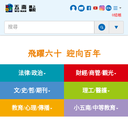
0結帳
飛躍六十 迎向百年
法律/政治
財經/商管/觀光
文/史/哲/期刊
理工/醫護
教育/心理/傳播
小五南/中等教育