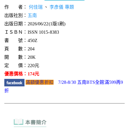
作 者：
何佳瑞
、
李彥儀 專題
出版社別：
五南
出版日期：2026/06/22(1版1刷)
ＩＳＢＮ：ISSN 1015-8383
書 號：450Z
頁 數：204
開 數：20K
定 價：220元
優惠價格：174元
滿額優惠折扣
7/28-8/30 五南BTS全館滿599再9
折