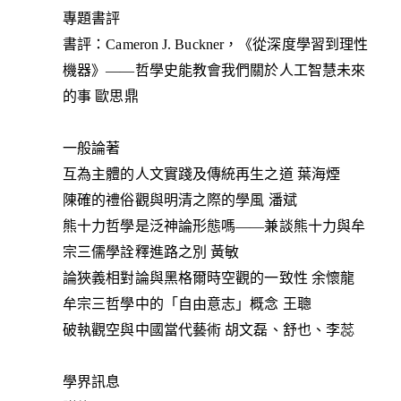
專題書評
書評：Cameron J. Buckner，《從深度學習到理性
機器》——哲學史能教會我們關於人工智慧未來
的事 歐思鼎
一般論著
互為主體的人文實踐及傳統再生之道 葉海煙
陳確的禮俗觀與明清之際的學風 潘斌
熊十力哲學是泛神論形態嗎——兼談熊十力與牟
宗三儒學詮釋進路之別 黃敏
論狹義相對論與黑格爾時空觀的一致性 余懷龍
牟宗三哲學中的「自由意志」概念 王聰
破執觀空與中國當代藝術 胡文磊、舒也、李蕊
學界訊息