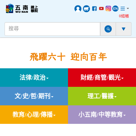
0結帳
飛躍六十 迎向百年
法律/政治
財經/商管/觀光
文/史/哲/期刊
理工/醫護
教育/心理/傳播
小五南/中等教育