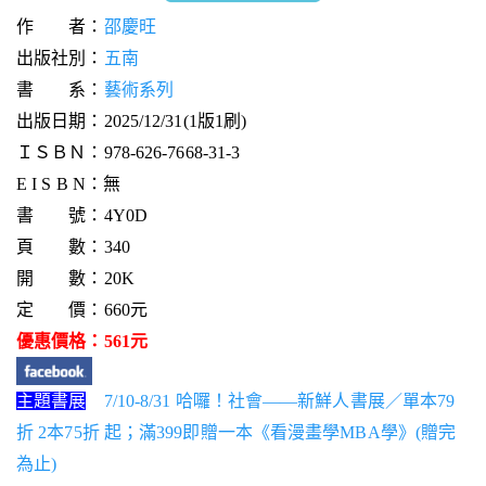
作 者：
邵慶旺
出版社別：
五南
書 系：
藝術系列
出版日期：2025/12/31(1版1刷)
ＩＳＢＮ：978-626-7668-31-3
E I S B N：無
書 號：4Y0D
頁 數：340
開 數：20K
定 價：660元
優惠價格：561元
主題書展
7/10-8/31 哈囉！社會——新鮮人書展／單本79
折 2本75折 起；滿399即贈一本《看漫畫學MBA學》(贈完
為止)