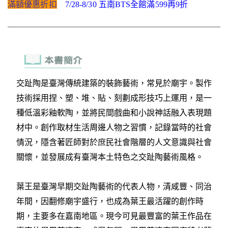
滿額優惠折扣
7/28-8/30 五南BTS全館滿599再9折