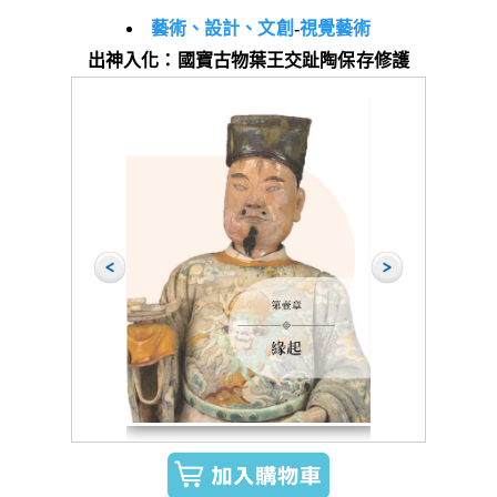
藝術、設計、文創
-
視覺藝術
出神入化：國寶古物葉王交趾陶保存修護