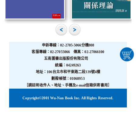
申訴專線：02-2705-5066分機808
客服專線：02-27055066 傳真：02-27066100
五南圖書出版股份有限公司
統編：04249263
地址：106台北市和平東路二段339號4樓
劃撥帳號：01068953
［請註明收件人、地址、手機及e-mail信箱供寄書用］
Copyright©2001 Wu-Nan Book Inc. All Rights Reserved.