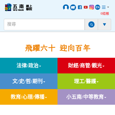
0結帳
飛躍六十 迎向百年
法律/政治
財經/商管/觀光
文/史/哲/期刊
理工/醫護
教育/心理/傳播
小五南/中等教育