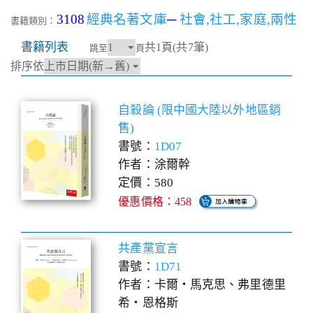
3108
經典名著文庫
─
社會,社工,家庭,兩性
書籍類別：
書籍列表
共1頁(共7筆)
跳至
頁
排序依
自殺論 (限中國大陸以外地區銷
售)
書號：
1D07
作者：涂爾幹
定價：580
優惠價格：458
共產黨宣言
書號：
1D71
作者：卡爾‧馬克思、弗里德里
希‧恩格斯