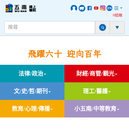
0結帳
飛躍六十 迎向百年
法律/政治
財經/商管/觀光
文/史/哲/期刊
理工/醫護
教育/心理/傳播
小五南/中等教育