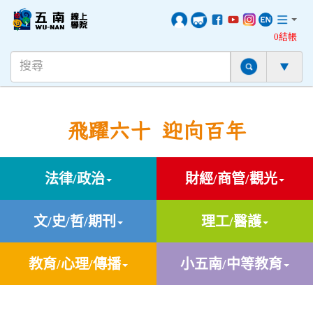
0結帳
飛躍六十 迎向百年
法律/政治
財經/商管/觀光
文/史/哲/期刊
理工/醫護
教育/心理/傳播
小五南/中等教育