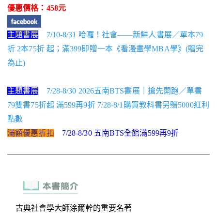
優惠價格：458元
主題書展
7/10-8/31 哈囉！社會——新鮮人書展／單本79
折 2本75折 起；滿399即贈一本《看漫畫學MBA學》(贈完
為止)
主題書展
7/28-8/30 2026五南BTS書展｜搶先開跑／單書
79雙書75折起 滿599再9折 7/28-8/1購買教科書另贈5000紅利
點數
滿額優惠折扣
7/28-8/30 五南BTS全館滿599再9折