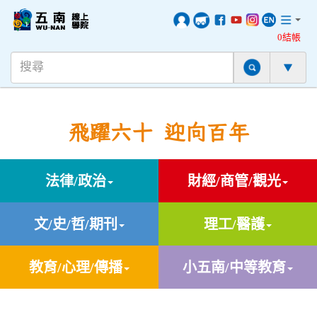
0結帳
飛躍六十 迎向百年
法律/政治
財經/商管/觀光
文/史/哲/期刊
理工/醫護
教育/心理/傳播
小五南/中等教育