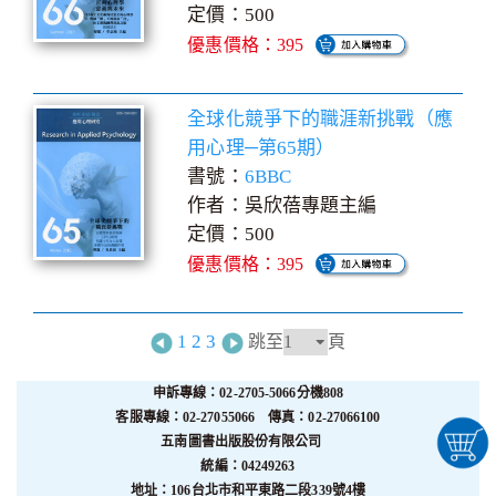
定價：500
優惠價格：395
全球化競爭下的職涯新挑戰（應
用心理─第65期）
書號：
6BBC
作者：吳欣蓓專題主編
定價：500
優惠價格：395
1
2
3
跳至
頁
申訴專線：02-2705-5066分機808
客服專線：02-27055066 傳真：02-27066100
五南圖書出版股份有限公司
統編：04249263
地址：106台北市和平東路二段339號4樓