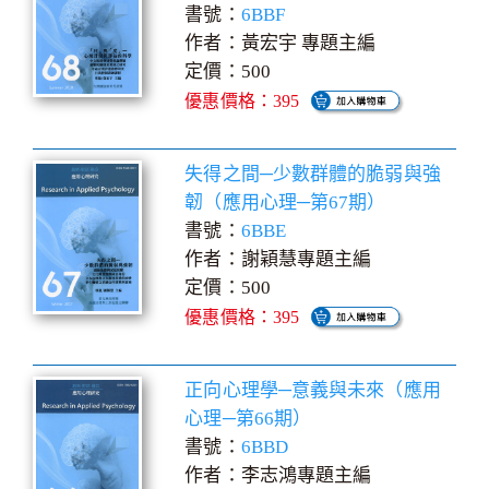
書號：
6BBF
作者：黃宏宇 專題主編
定價：500
優惠價格：395
失得之間─少數群體的脆弱與強
韌（應用心理─第67期）
書號：
6BBE
作者：謝穎慧專題主編
定價：500
優惠價格：395
正向心理學─意義與未來（應用
心理─第66期）
書號：
6BBD
作者：李志鴻專題主編