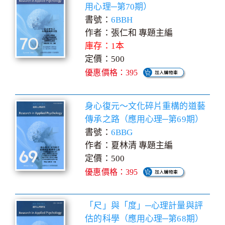
用心理─第70期）
書號：
6BBH
作者：張仁和 專題主編
庫存：1本
定價：500
優惠價格：395
身心復元～文化碎片重構的道藝
傳承之路（應用心理─第69期）
書號：
6BBG
作者：夏林清 專題主編
定價：500
優惠價格：395
「尺」與「度」─心理計量與評
估的科學（應用心理─第68期）