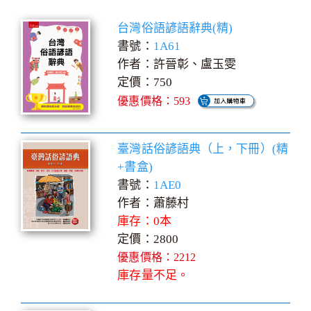
台灣俗語諺語辭典(精)
書號：
1A61
作者：許晉彰、盧玉雯
定價：750
優惠價格：593
臺灣話俗諺語典（上，下冊）(精
+書盒)
書號：
1AE0
作者：蕭藤村
庫存：0本
定價：2800
優惠價格：2212
庫存量不足。