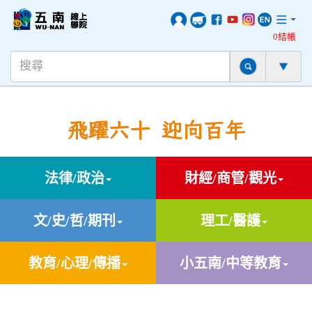
0結帳
飛躍六十 迎向百年
法律/政治
財經/商管/觀光
文/史/哲/期刊
理工/醫護
教育/心理/傳播
小五南/中等教育