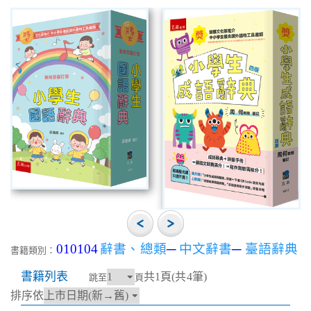
010104
辭書、總類
─
中文辭書
─
臺語辭典
書籍類別：
書籍列表
共1頁(共4筆)
跳至
頁
排序依