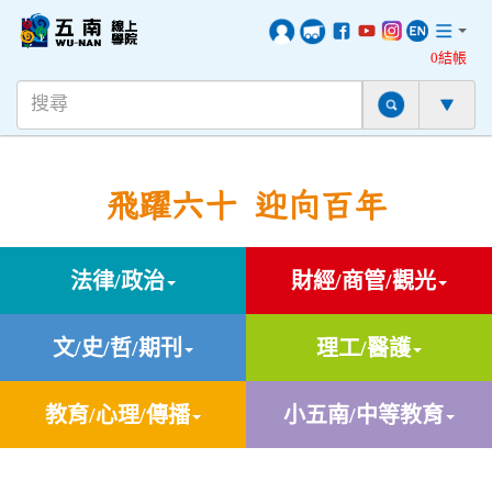
0結帳
飛躍六十 迎向百年
法律/政治
財經/商管/觀光
文/史/哲/期刊
理工/醫護
教育/心理/傳播
小五南/中等教育