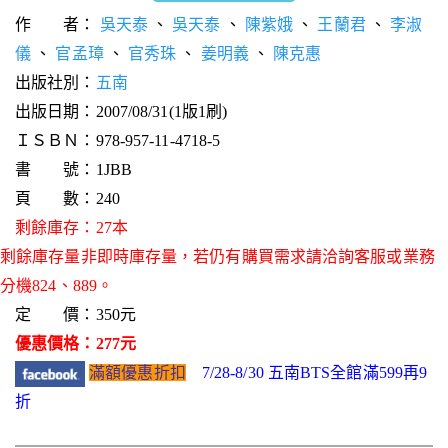
作 者：
吳天泰
、
吳天泰
、
陳紫娥
、
王蘭君
、
李淑
儀
、
官孟璋
、
官秀珠
、
姜明義
、
陳克惠
出版社別：
五南
出版日期：2007/08/31(1版1刷)
ＩＳＢＮ：978-957-11-4718-5
書 號：1JBB
頁 數：240
剩餘庫存：27本
剩餘庫存量非即時庫存量，若仍有購買需求請洽詢客服或業務
分機824、889。
定 價：350元
優惠價格：277元
滿額優惠折扣
7/28-8/30 五南BTS全館滿599再9
折