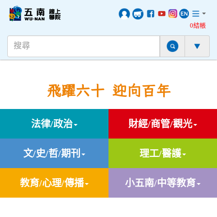
0結帳
飛躍六十 迎向百年
法律/政治
財經/商管/觀光
文/史/哲/期刊
理工/醫護
教育/心理/傳播
小五南/中等教育