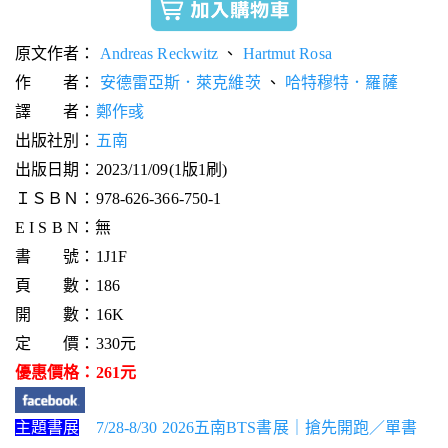
原文作者：
Andreas Reckwitz
、
Hartmut Rosa
作 者：
安德雷亞斯．萊克維茨
、
哈特穆特．羅薩
譯 者：
鄭作彧
出版社別：
五南
出版日期：2023/11/09(1版1刷)
ＩＳＢＮ：978-626-366-750-1
E I S B N：無
書 號：1J1F
頁 數：186
開 數：16K
定 價：330元
優惠價格：261元
主題書展
7/28-8/30 2026五南BTS書展｜搶先開跑／單書