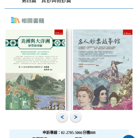
第四篇 真鈔與假鈔篇
申訴專線：02-2705-5066分機808