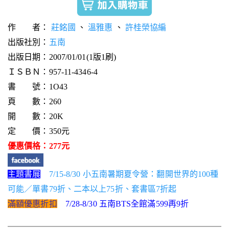
作 者：
莊銘國
、
溫雅惠
、
許桂榮協編
出版社別：
五南
出版日期：2007/01/01(1版1刷)
ＩＳＢＮ：957-11-4346-4
書 號：1O43
頁 數：260
開 數：20K
定 價：350元
優惠價格：277元
主題書展
7/15-8/30 小五南暑期夏令營：翻開世界的100種
可能／單書79折、二本以上75折、套書區7折起
滿額優惠折扣
7/28-8/30 五南BTS全館滿599再9折