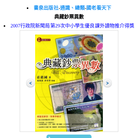
書泉出版社
-
通識、總類
-
國老看天下
典藏鈔票異數
2007行政院新聞局第29次中小學生優良課外讀物推介得獎