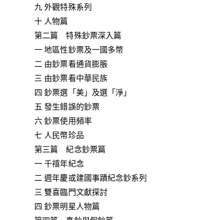
九 外觀特殊系列
十 人物篇
第二篇 特殊鈔票深入篇
一 地區性鈔票及一國多幣
二 由鈔票看通貨膨脹
三 由鈔票看中華民族
四 鈔票選「美」及選「淨」
五 發生錯誤的鈔票
六 鈔票使用頻率
七 人民幣珍品
第三篇 紀念鈔票篇
一 千禧年紀念
二 週年慶或建國事蹟紀念鈔系列
三 雙喜臨門文獻探討
四 鈔票明星人物篇