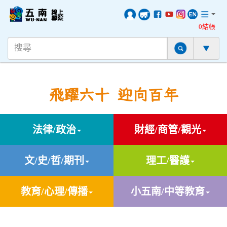
0結帳
飛躍六十 迎向百年
法律/政治
財經/商管/觀光
文/史/哲/期刊
理工/醫護
教育/心理/傳播
小五南/中等教育