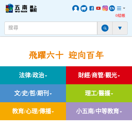
0結帳
飛躍六十 迎向百年
法律/政治
財經/商管/觀光
文/史/哲/期刊
理工/醫護
教育/心理/傳播
小五南/中等教育