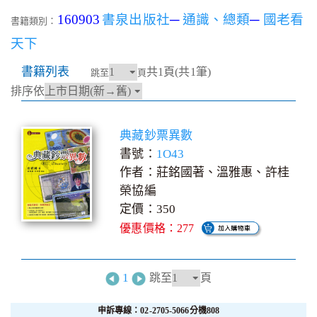
160903
書泉出版社
─
通識、總類
─
國老看
書籍類別：
天下
書籍列表
共1頁(共1筆)
跳至
頁
排序依
典藏鈔票異數
書號：
1O43
作者：莊銘國著、溫雅惠、許桂
榮協編
定價：350
優惠價格：277
1
跳至
頁
申訴專線：02-2705-5066分機808