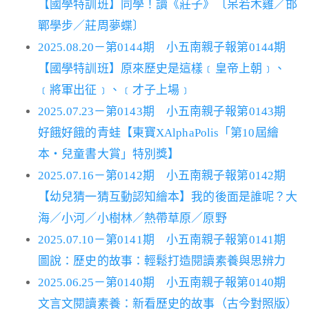
【國學特訓班】同學！讀《莊子》〔呆若木雞／邯
鄲學步／莊周夢蝶〕
2025.08.20－第0144期 小五南親子報第0144期
【國學特訓班】原來歷史是這樣﹝皇帝上朝﹞、
﹝將軍出征﹞、﹝才子上場﹞
2025.07.23－第0143期 小五南親子報第0143期
好餓好餓的青蛙【東寶XAlphaPolis「第10屆繪
本‧兒童書大賞」特別獎】
2025.07.16－第0142期 小五南親子報第0142期
【幼兒猜一猜互動認知繪本】我的後面是誰呢？大
海／小河／小樹林／熱帶草原／原野
2025.07.10－第0141期 小五南親子報第0141期
圖說：歷史的故事：輕鬆打造閱讀素養與思辨力
2025.06.25－第0140期 小五南親子報第0140期
文言文閱讀素養：新看歷史的故事（古今對照版）