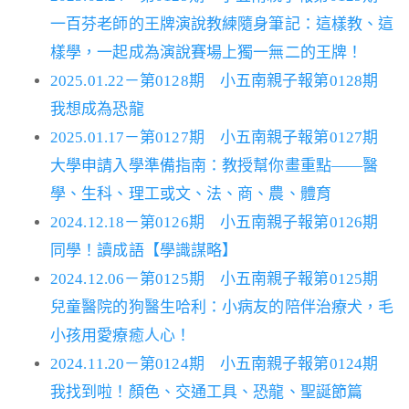
一百芬老師的王牌演說教練隨身筆記：這樣教、這
樣學，一起成為演說賽場上獨一無二的王牌！
2025.01.22－第0128期 小五南親子報第0128期
我想成為恐龍
2025.01.17－第0127期 小五南親子報第0127期
大學申請入學準備指南：教授幫你畫重點——醫
學、生科、理工或文、法、商、農、體育
2024.12.18－第0126期 小五南親子報第0126期
同學！讀成語【學識謀略】
2024.12.06－第0125期 小五南親子報第0125期
兒童醫院的狗醫生哈利：小病友的陪伴治療犬，毛
小孩用愛療癒人心！
2024.11.20－第0124期 小五南親子報第0124期
我找到啦！顏色、交通工具、恐龍、聖誕節篇