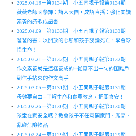
2025.04.16－第0134期 小五南親子報第0134期
薇薇老師國學課：詩人天團，成語直播：強化閱讀
素養的詩歌成語書
2025.04.09－第0133期 小五南親子報第0133期
爸爸的書：以開放的心態和孩子談論死亡，學會珍
惜生命！
2025.03.21－第0132期 小五南親子報第0132期
作文素養就是這樣養成的─從寫不出一句的困難戶
到信手拈來的作文高手
2025.03.05－第0131期 小五南親子報第0131期
母雞要自由─了解生命和食農教育，把關食安！
2025.02.26－第0130期 小五南親子報第0130期
孩童在家安全嗎？教會孩子不任意開家門、爬高、
亂碰危險物品
2025.02.24－第0129期 小五南親子報第0129期