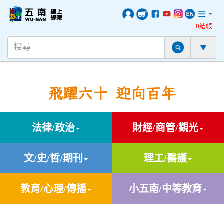
0結帳
飛躍六十 迎向百年
法律/政治
財經/商管/觀光
文/史/哲/期刊
理工/醫護
教育/心理/傳播
小五南/中等教育