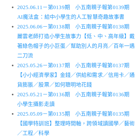
2025.06.11－第0139期 小五南親子報第0139期
AI魔法盒：給中小學生的人工智慧奇趣故事書
2025.06.06－第0138期 小五南親子報第0138期
麗雲老師打造小學生故事力【低、中、高年級】戴
著綠色帽子的小巨蛋／幫助別人的月亮／百年一遇
二刀流
2025.05.26－第0137期 小五南親子報第0137期
【小小經濟學家】金錢／供給和需求／信用卡／通
貨膨脹／股票／如何聰明地花錢
2025.05.21－第0136期 小五南親子報第0136期
小學生攝影走讀
2025.05.09－第0135期 小五南親子報第0135期
【國學特訓班】整理時間軸，跨領域讀國學／藝術
／工程／科學