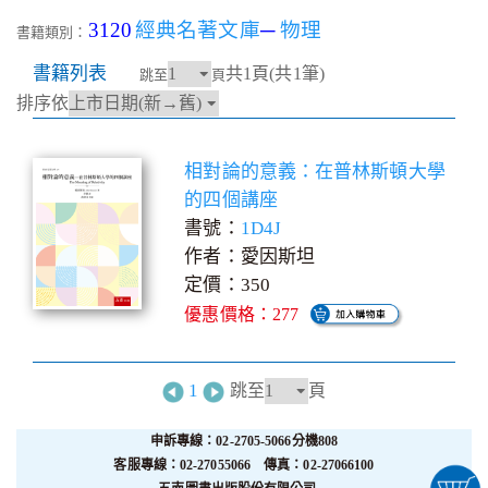
3120
經典名著文庫
─
物理
書籍類別：
書籍列表
共1頁(共1筆)
跳至
頁
排序依
相對論的意義：在普林斯頓大學
的四個講座
書號：
1D4J
作者：愛因斯坦
定價：350
優惠價格：277
1
跳至
頁
申訴專線：02-2705-5066分機808
客服專線：02-27055066 傳真：02-27066100