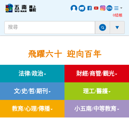
0結帳
飛躍六十 迎向百年
法律/政治
財經/商管/觀光
文/史/哲/期刊
理工/醫護
教育/心理/傳播
小五南/中等教育