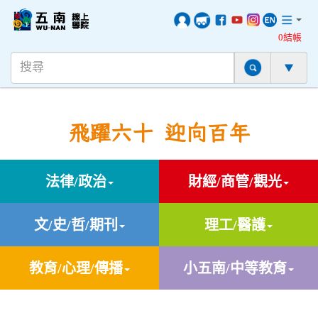
0結帳
飛躍六十 迎向百年
法律/政治
財經/商管/觀光
文/史/哲/期刊
理工/醫護
教育/心理/傳播
小五南/中等教育