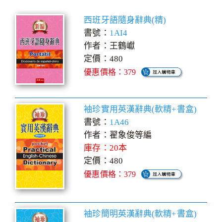
西班牙語隨身辭典(精)
書號：
1AI4
作者：王鶴巘
定價：480
優惠價格：379
袖珍實用英漢辭典(軟精+書盒)
書號：
1A46
作者：翟象俊等編
庫存：20本
定價：480
優惠價格：379
袖珍簡明英漢辭典(軟精+書盒)