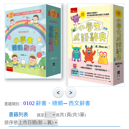
0102
辭書、總類
─
西文辭書
書籍類別：
書籍列表
共1頁(共5筆)
跳至
頁
排序依