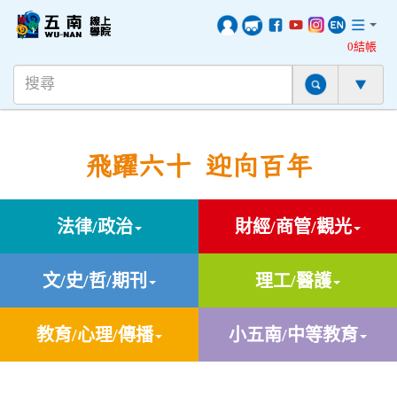
0結帳
飛躍六十 迎向百年
法律/政治
財經/商管/觀光
文/史/哲/期刊
理工/醫護
教育/心理/傳播
小五南/中等教育