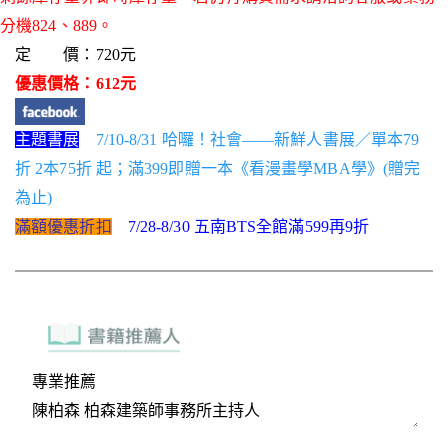
分機824、889。
定 價：720元
優惠價格：612元
主題書展
7/10-8/31 哈囉！社會——新鮮人書展／單本79
折 2本75折 起；滿399即贈一本《看漫畫學MBA學》(贈完
為止)
滿額優惠折扣
7/28-8/30 五南BTS全館滿599再9折