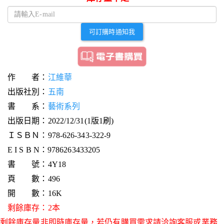
可訂購時通知我
作 者：
江維華
出版社別：
五南
書 系：
藝術系列
出版日期：2022/12/31(1版1刷)
ＩＳＢＮ：978-626-343-322-9
E I S B N：9786263433205
書 號：4Y18
頁 數：496
開 數：16K
剩餘庫存：2本
剩餘庫存量非即時庫存量，若仍有購買需求請洽詢客服或業務