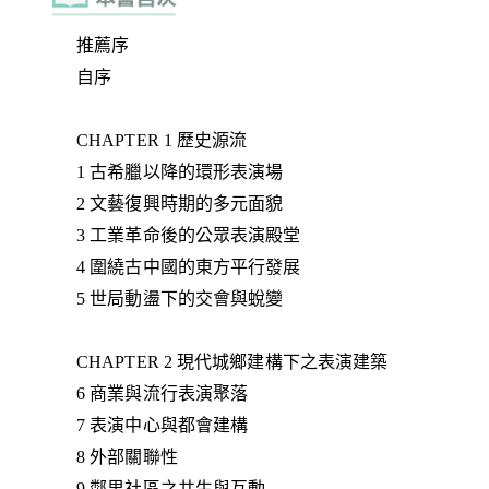
推薦序
自序
CHAPTER 1 歷史源流
1 古希臘以降的環形表演場
2 文藝復興時期的多元面貌
3 工業革命後的公眾表演殿堂
4 圍繞古中國的東方平行發展
5 世局動盪下的交會與蛻變
CHAPTER 2 現代城鄉建構下之表演建築
6 商業與流行表演聚落
7 表演中心與都會建構
8 外部關聯性
9 鄰里社區之共生與互動