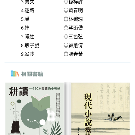
3.男女 ◎孫梓評
4.迷路 ◎黃春明
5.巢 ◎林婉瑜
6.掉 ◎蔣雨儂
7.犧牲 ◎三色弦
8.骰子戲 ◎顧蕙倩
9.盆栽 ◎張春榮