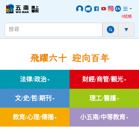
0結帳
飛躍六十 迎向百年
法律/政治
財經/商管/觀光
文/史/哲/期刊
理工/醫護
教育/心理/傳播
小五南/中等教育