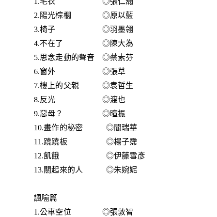
1.毛衣 ◎張仁瀚
2.陽光棕櫚 ◎原以藍
3.椅子 ◎羽墨翎
4.不在了 ◎陳大為
5.思念走動的聲音 ◎蔡素芬
6.窗外 ◎張草
7.樓上的父親 ◎袁哲生
8.反光 ◎渡也
9.惡母？ ◎暄振
10.畫作的秘密 ◎閻瑞華
11.蹺蹺板 ◎楊子霈
12.飢餓 ◎伊藤雪彥
13.關起來的人 ◎朱婉妮
諷喻篇
1.公車空位 ◎張敦智