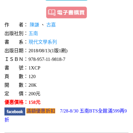
作 者：
陳謙
、
古嘉
出版社別：
五南
書 系：
現代文學系列
出版日期：2018/08/13(1版1刷)
ＩＳＢＮ：978-957-11-9818-7
書 號：1XCP
頁 數：120
開 數：20K
定 價：200元
優惠價格：158元
滿額優惠折扣
7/28-8/30 五南BTS全館滿599再9
折