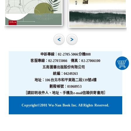
申訴專線：02-2705-5066分機808
客服專線：02-27055066 傳真：02-27066100
五南圖書出版股份有限公司
統編：04249263
地址：106台北市和平東路二段339號4樓
劃撥帳號：01068953
［請註明收件人、地址、手機及e-mail信箱供寄書用］
Copyright©2001 Wu-Nan Book Inc. All Rights Reserved.