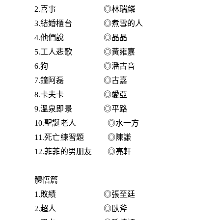
2.喜事 ◎林瑞麟
3.結婚櫃台 ◎煮雪的人
4.他們說 ◎晶晶
5.工人悲歌 ◎黃雍嘉
6.狗 ◎潘古音
7.鐘阿磊 ◎古嘉
8.卡夫卡 ◎愛亞
9.溫泉即景 ◎平路
10.聖誕老人 ◎水一方
11.死亡練習題 ◎陳謙
12.菲菲的男朋友 ◎亮軒
體悟篇
1.敗績 ◎張至廷
2.超人 ◎臥斧