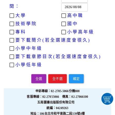
間：
大學
高中職
技術學院
國中
專科
小學高年級
要下載簡介(若全選速度會很久)
小學中年級
要下載章節目次(若全選速度會很久)
小學低年級
全選
全不選
確定
申訴專線：02-2705-5066分機808
客服專線：02-27055066 傳真：02-27066100
五南圖書出版股份有限公司
統編：04249263
地址：106台北市和平東路二段339號4樓