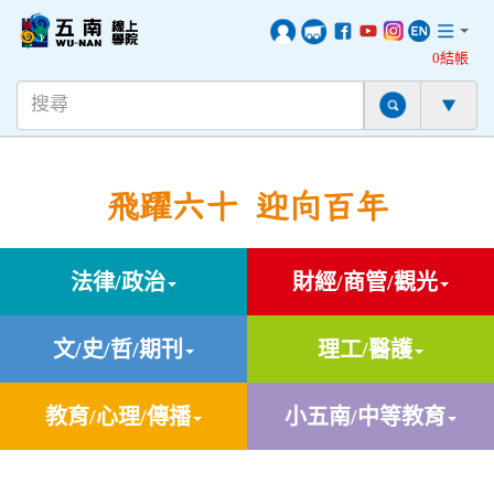
0結帳
飛躍六十 迎向百年
法律/政治
財經/商管/觀光
文/史/哲/期刊
理工/醫護
教育/心理/傳播
小五南/中等教育