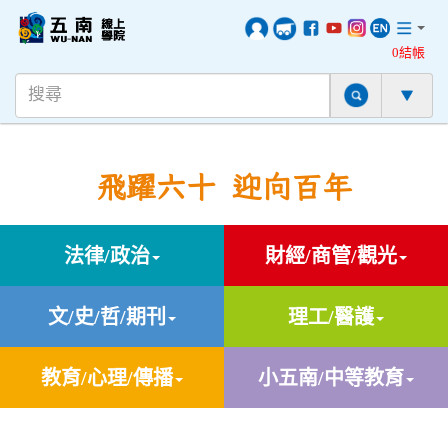
0結帳
飛躍六十 迎向百年
法律/政治
財經/商管/觀光
文/史/哲/期刊
理工/醫護
教育/心理/傳播
小五南/中等教育