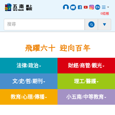
0結帳
飛躍六十 迎向百年
法律/政治
財經/商管/觀光
文/史/哲/期刊
理工/醫護
教育/心理/傳播
小五南/中等教育