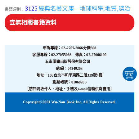
3125
經典名著文庫
─
地球科學,地質,曠冶
書籍類別：
查無相關書籍資料
申訴專線：02-2705-5066分機808
客服專線：02-27055066 傳真：02-27066100
五南圖書出版股份有限公司
統編：04249263
地址：106台北市和平東路二段339號4樓
劃撥帳號：01068953
［請註明收件人、地址、手機及e-mail信箱供寄書用］
Copyright©2001 Wu-Nan Book Inc. All Rights Reserved.