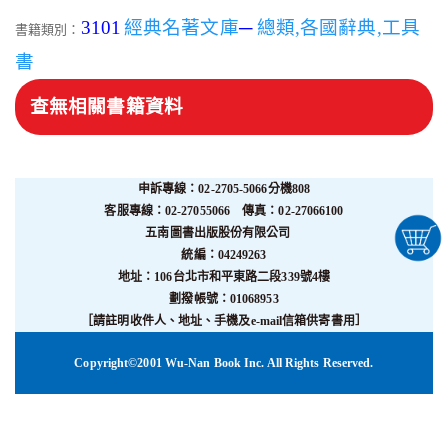
3101
經典名著文庫
─
總類,各國辭典,工具
書籍類別：
書
查無相關書籍資料
申訴專線：02-2705-5066分機808
客服專線：02-27055066 傳真：02-27066100
五南圖書出版股份有限公司
統編：04249263
地址：106台北市和平東路二段339號4樓
劃撥帳號：01068953
［請註明收件人、地址、手機及e-mail信箱供寄書用］
Copyright©2001 Wu-Nan Book Inc. All Rights Reserved.