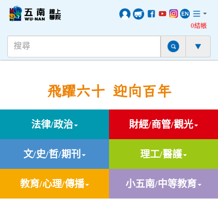
0結帳
飛躍六十 迎向百年
法律/政治
財經/商管/觀光
文/史/哲/期刊
理工/醫護
教育/心理/傳播
小五南/中等教育