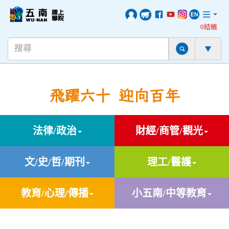
0結帳
飛躍六十 迎向百年
法律/政治
財經/商管/觀光
文/史/哲/期刊
理工/醫護
教育/心理/傳播
小五南/中等教育