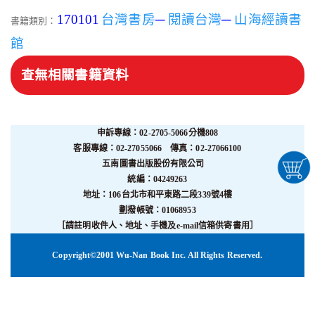
170101
台灣書房
─
閱讀台灣
─
山海經讀書
書籍類別：
館
查無相關書籍資料
申訴專線：02-2705-5066分機808
客服專線：02-27055066 傳真：02-27066100
五南圖書出版股份有限公司
統編：04249263
地址：106台北市和平東路二段339號4樓
劃撥帳號：01068953
［請註明收件人、地址、手機及e-mail信箱供寄書用］
Copyright©2001 Wu-Nan Book Inc. All Rights Reserved.