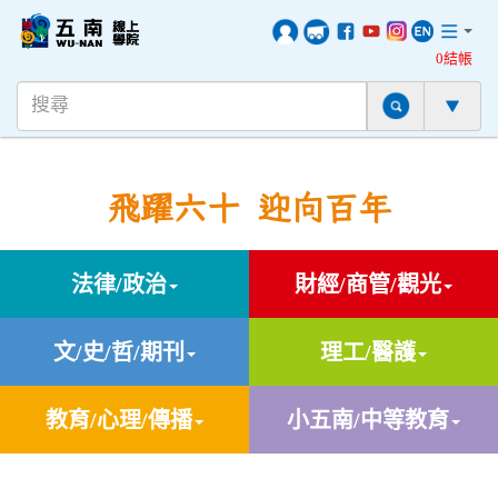
0結帳
飛躍六十 迎向百年
法律/政治
財經/商管/觀光
文/史/哲/期刊
理工/醫護
教育/心理/傳播
小五南/中等教育