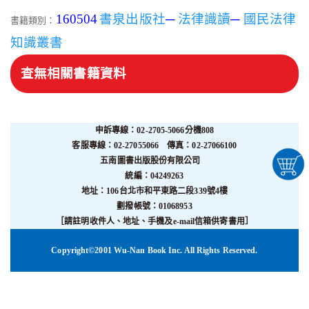
160504
書泉出版社
─
法律識讀
─
國民法律
書籍類別：
知識叢書
查無相關書籍資料
申訴專線：02-2705-5066分機808
客服專線：02-27055066 傳真：02-27066100
五南圖書出版股份有限公司
統編：04249263
地址：106台北市和平東路二段339號4樓
劃撥帳號：01068953
［請註明收件人、地址、手機及e-mail信箱供寄書用］
Copyright©2001 Wu-Nan Book Inc. All Rights Reserved.