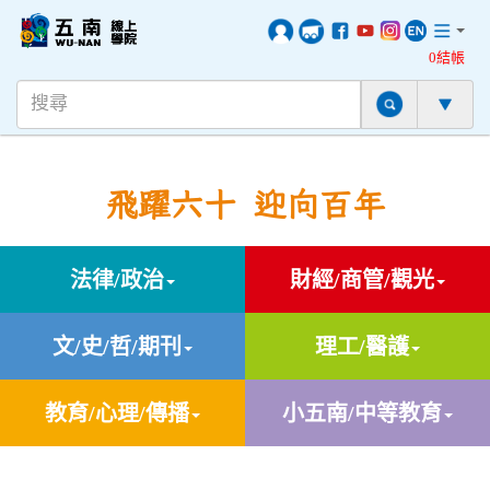
0結帳
飛躍六十 迎向百年
法律/政治
財經/商管/觀光
文/史/哲/期刊
理工/醫護
教育/心理/傳播
小五南/中等教育