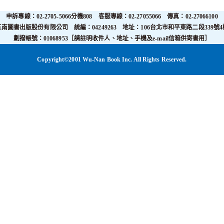
申訴專線：02-2705-5066分機808 客服專線：02-27055066 傳真：02-27066100
五南圖書出版股份有限公司 統編：04249263 地址：106台北市和平東路二段339號4
劃撥帳號：01068953［請註明收件人、地址、手機及e-mail信箱供寄書用］
Copyright©2001 Wu-Nan Book Inc. All Rights Reserved.