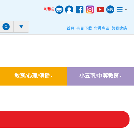
0結帳
首頁
書目下載
會員專區
與我連絡
教育/心理/傳播
小五南/中等教育