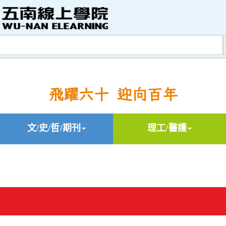
飛躍六十 迎向百年
文/史/哲/期刊
理工/醫護