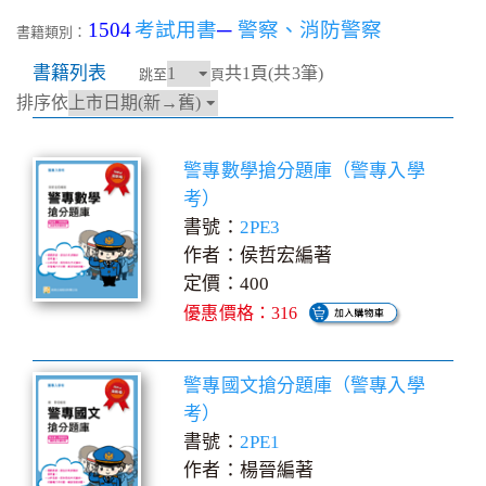
1504
考試用書
─
警察、消防警察
書籍類別：
書籍列表
共1頁(共3筆)
跳至
頁
排序依
警專數學搶分題庫（警專入學
考）
書號：
2PE3
作者：侯哲宏編著
定價：400
優惠價格：316
警專國文搶分題庫（警專入學
考）
書號：
2PE1
作者：楊晉編著