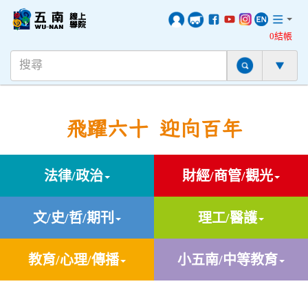
0結帳
飛躍六十 迎向百年
法律/政治
財經/商管/觀光
文/史/哲/期刊
理工/醫護
教育/心理/傳播
小五南/中等教育