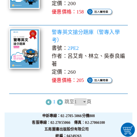
定價：200
優惠價格：158
警專英文搶分題庫（警專入學
考）
書號：
2PE2
作者：呂艾肯、林立、吳泰良編
著
定價：260
優惠價格：205
1
跳至
頁
申訴專線：02-2705-5066分機808
客服專線：02-27055066 傳真：02-27066100
五南圖書出版股份有限公司
統編：04249263