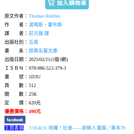
原文作者：
Thomas Hobbes
作 者：
湯瑪斯‧霍布斯
譯 者：
莊方旗 譯
出版社別：
五南
書 系：
經典名著文庫
出版日期：2025/02/21(1版3刷)
ＩＳＢＮ：978-986-522-379-3
書 號：1D3U
頁 數：512
開 數：25K
定 價：620元
優惠價格：490元
主題書展
7/10-8/31 哈囉！社會——新鮮人書展／單本79