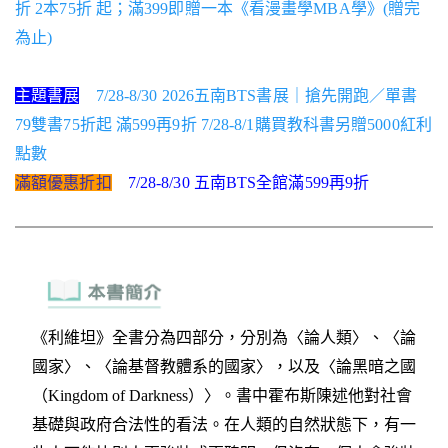
折 2本75折 起；滿399即贈一本《看漫畫學MBA學》(贈完
為止)
主題書展
7/28-8/30 2026五南BTS書展｜搶先開跑／單書
79雙書75折起 滿599再9折 7/28-8/1購買教科書另贈5000紅利
點數
滿額優惠折扣
7/28-8/30 五南BTS全館滿599再9折