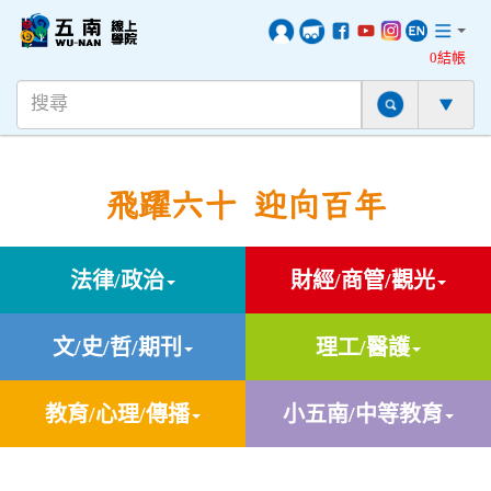
0結帳
飛躍六十 迎向百年
法律/政治
財經/商管/觀光
文/史/哲/期刊
理工/醫護
教育/心理/傳播
小五南/中等教育