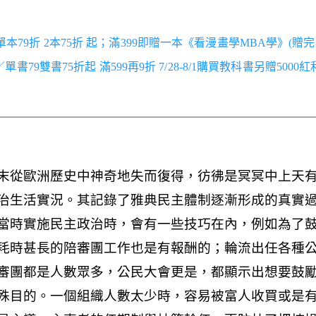
／單本79折 2本75折 起；滿399即贈一本《看漫畫學MBA學》(贈完
跑／單書79雙書75折起 滿599再9折 7/28-8/1購買教科書另贈5000