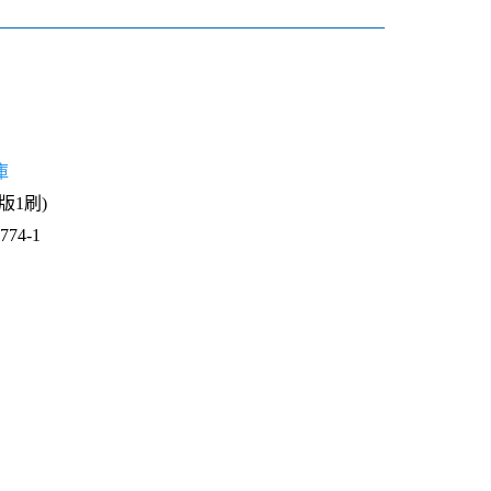
庫
1版1刷)
74-1