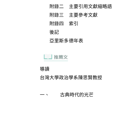
附錄二 主要引用文獻縮略語
附錄三 主要參考文獻
附錄四 索引
後記
亞里斯多德年表