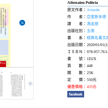
Athenaion Politeia
原文作者：
Aristotle
作 者：
亞里斯多德
譯 者：
馮金朋
出版社別：
五南
書 系：
經典名著文
出版日期：2020/01/01(
ＩＳＢＮ：978-957-763-7
書 號：1D2X
頁 數：448
開 數：25K
定 價：550元
優惠價格：435元