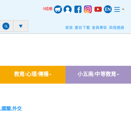
0結帳
首頁
書目下載
會員專區
與我連絡
教育/心理/傳播
小五南/中等教育
,國關,外交