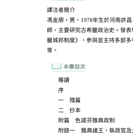
導讀
序
一 殘篇
二 抄本
附篇 色諾芬雅典政制
附錄一 雅典諸王、執政官及