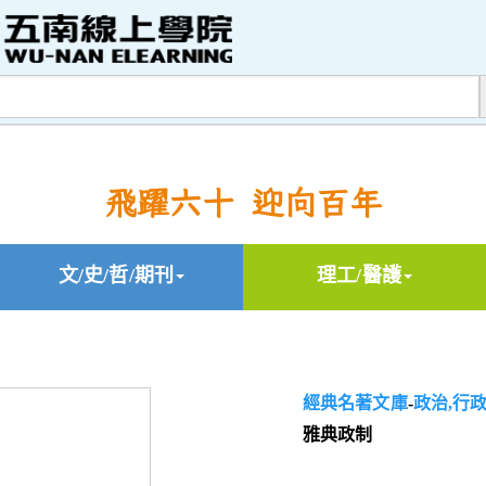
飛躍六十 迎向百年
文/史/哲/期刊
理工/醫護
經典名著文庫
-
政治,行政
雅典政制