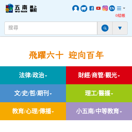
0結帳
飛躍六十 迎向百年
法律/政治
財經/商管/觀光
文/史/哲/期刊
理工/醫護
教育/心理/傳播
小五南/中等教育