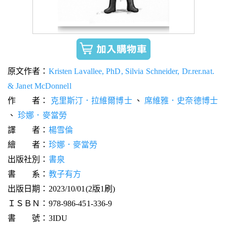
原文作者：
Kristen Lavallee, PhD, Silvia Schneider, Dr.rer.nat.
& Janet McDonnell
作 者：
克里斯汀．拉維爾博士
、
席維雅．史奈德博士
、
珍娜．麥當勞
譯 者：
楊雪倫
繪 者：
珍娜．麥當勞
出版社別：
書泉
書 系：
教子有方
出版日期：2023/10/01(2版1刷)
ＩＳＢＮ：978-986-451-336-9
書 號：3IDU