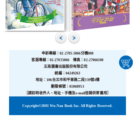
申訴專線：02-2705-5066分機808
客服專線：02-27055066 傳真：02-27066100
五南圖書出版股份有限公司
統編：04249263
地址：106台北市和平東路二段339號4樓
劃撥帳號：01068953
［請註明收件人、地址、手機及e-mail信箱供寄書用］
Copyright©2001 Wu-Nan Book Inc. All Rights Reserved.