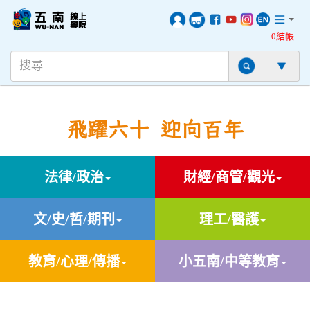
0結帳
飛躍六十 迎向百年
法律/政治
財經/商管/觀光
文/史/哲/期刊
理工/醫護
教育/心理/傳播
小五南/中等教育