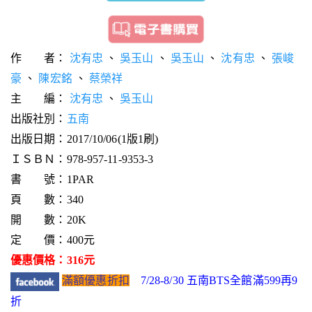
作 者：
沈有忠
、
吳玉山
、
吳玉山
、
沈有忠
、
張峻
豪
、
陳宏銘
、
蔡榮祥
主 編：
沈有忠
、
吳玉山
出版社別：
五南
出版日期：2017/10/06(1版1刷)
ＩＳＢＮ：978-957-11-9353-3
書 號：1PAR
頁 數：340
開 數：20K
定 價：400元
優惠價格：316元
滿額優惠折扣
7/28-8/30 五南BTS全館滿599再9
折