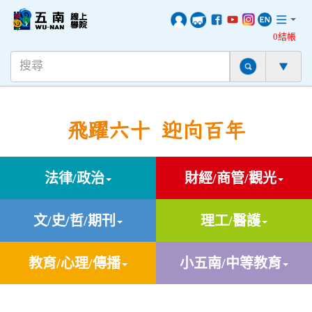
0結帳
飛躍六十 迎向百年
法律/政治
財經/商管/觀光
文/史/哲/期刊
理工/醫護
教育/心理/傳播
小五南/中等教育