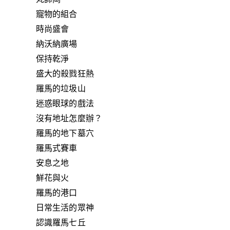
寵物的組合
時尚盛會
納沃納廣場
保持乾淨
盛大的殺戮狂熱
羅馬的垃圾山
迷惑眼球的戲法
沒有地址怎麼辦？
羅馬的地下墓穴
羅馬式賽車
安息之地
鮮花與火
羅馬的港口
日常生活的眾神
認識羅馬七丘