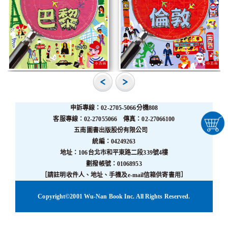
申訴專線：02-2705-5066分機808
客服專線：02-27055066 傳真：02-27066100
五南圖書出版股份有限公司
統編：04249263
地址：106台北市和平東路二段339號4樓
劃撥帳號：01068953
［請註明收件人、地址、手機及e-mail信箱供寄書用］
Copyright©2001 Wu-Nan Book Inc. All Rights Reserved.