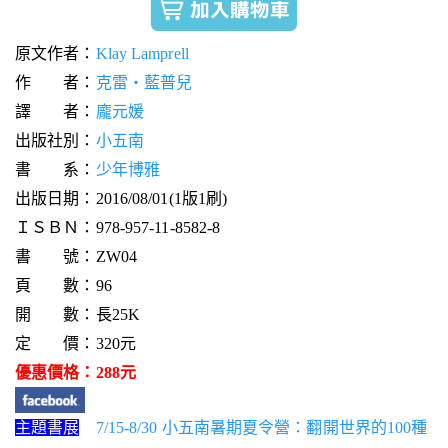
原文作者：
Klay Lamprell
作 者：
克雷‧藍普兒
譯 者：
龐元媛
出版社別：
小五南
書 系：
少年博雅
出版日期：2016/08/01(1版1刷)
ＩＳＢＮ：978-957-11-8582-8
書 號：ZW04
頁 數：96
開 數：長25K
定 價：320元
優惠價格：288元
主題書展
7/15-8/30 小五南暑期夏令營：翻開世界的100種