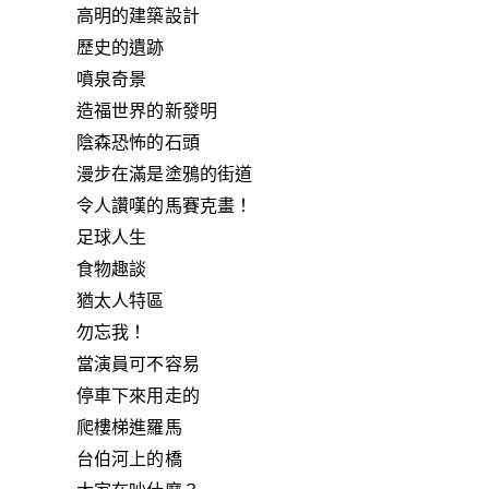
高明的建築設計
歷史的遺跡
噴泉奇景
造福世界的新發明
陰森恐怖的石頭
漫步在滿是塗鴉的街道
令人讚嘆的馬賽克畫！
足球人生
食物趣談
猶太人特區
勿忘我！
當演員可不容易
停車下來用走的
爬樓梯進羅馬
台伯河上的橋