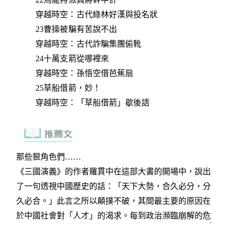
穿越時空：古代綠林好漢與投名狀
23曹操被騙有苦說不出
穿越時空：古代詐騙集團偷靴
24十萬支箭從哪裡來
穿越時空：孫悟空借芭蕉扇
25草船借箭，妙！
穿越時空：「草船借箭」歇後語