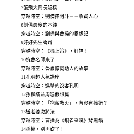
7張飛大鬧長阪橋
穿越時空：劉備摔阿斗－－收買人心
8劉備最後的本錢
穿越時空：劉備與曹操的恩怨記
9好好先生魯肅
穿越時空：《榻上策》，好神！
10抗曹名師來了
穿越時空：魯肅慷慨助人的故事
11孔明超人氣講座
穿越時空：進擊的說客孔明
12孫權請益周瑜假想篇
穿越時空：「抱薪救火」，有沒有搞錯？
13送老婆激將法
穿越時空：曹操為《銅雀臺賦》背黑鍋
14孫權，別再砍了！