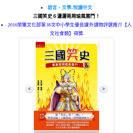
語言、文學
-
悅讀中文
三國笑史６瀟灑哥周瑜風雲鬥！
2016榮獲文化部第38次中小學生優良課外讀物評選推介【人
文社會類】得獎