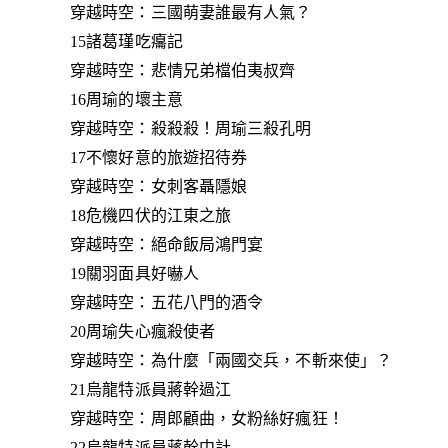
穿越時空：三國萌妻誰最有人氣？
15諸葛瑾吃癟記
穿越時空：悲情兄弟檔伯夷叔齊
16周瑜的壞主意
穿越時空：殺殺殺！周瑜三殺孔明
17不懷好意的旅遊招待券
穿越時空：女刺客聶隱娘
18危機四伏的江東之旅
穿越時空：絕命飯局鴻門宴
19關羽面具好嚇人
穿越時空：五花八門的酒令
20周瑜失心瘋殺使者
穿越時空：為什麼「兩國交兵，不斬來使」？
21烏龍特派員蔣幹過江
穿越時空：周郎顧曲，女粉絲好瘋狂！
22烏龍特派員蔣幹中計