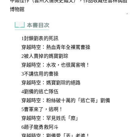
1封鎖劉表的死訊
穿越時空：熱血青年全裸罵曹操
2被人賣掉的媽寶劉琮
穿越時空：水攻，也很厲害唷！
3不講信用的曹操
穿越時空：媽寶劉琮的絕路
4劉備的逃亡隊伍
穿越時空：粉絲破十萬的「逃亡哥」劉備
5曹軍來了，逃啊！
穿越時空：罕見姓氏「糜」
6趙子龍勇救阿斗
穿越時空：劉備愛「丟」老婆！