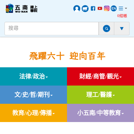
0結帳
飛躍六十 迎向百年
法律/政治
財經/商管/觀光
文/史/哲/期刊
理工/醫護
教育/心理/傳播
小五南/中等教育