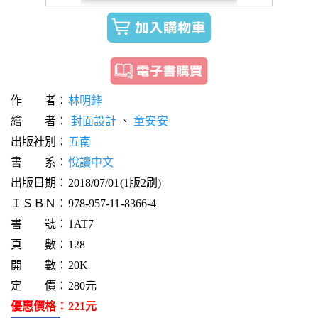
作 者：
林明鋒
繪 者：
封面設計
、
童安安
出版社別：
五南
書 系：
悅讀中文
出版日期：2018/07/01(1版2刷)
ＩＳＢＮ：978-957-11-8366-4
書 號：1AT7
頁 數：128
開 數：20K
定 價：280元
優惠價格：221元