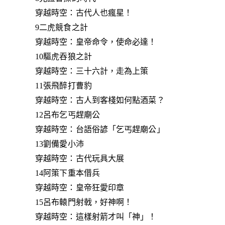
穿越時空：古代人也瘋星！
9二虎競食之計
穿越時空：皇帝命令，使命必達！
10驅虎吞狼之計
穿越時空：三十六計，走為上策
11張飛醉打曹豹
穿越時空：古人到客棧如何點酒菜？
12呂布乞丐趕廟公
穿越時空：台語俗諺「乞丐趕廟公」
13劉備愛小沛
穿越時空：古代玩具大展
14阿策下重本借兵
穿越時空：皇帝狂愛印章
15呂布轅門射戟，好神啊！
穿越時空：這樣射箭才叫「神」！