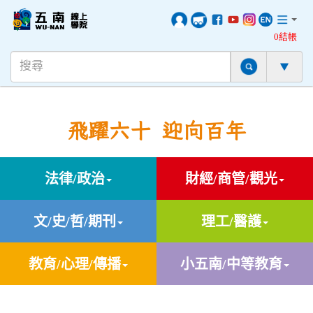
0結帳
飛躍六十 迎向百年
法律/政治
財經/商管/觀光
文/史/哲/期刊
理工/醫護
教育/心理/傳播
小五南/中等教育