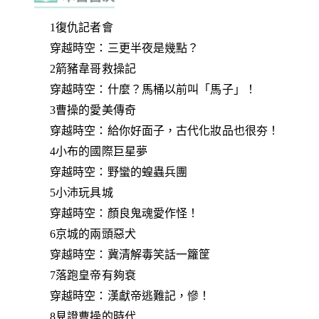
1復仇記者會
穿越時空：三更半夜是幾點？
2箭豬韋哥救操記
穿越時空：什麼？馬桶以前叫「馬子」！
3曹操的愛美傳奇
穿越時空：給你好面子，古代化妝品也很夯！
4小布的國際巨星夢
穿越時空：野蠻的蝗蟲兵團
5小沛玩具城
穿越時空：顏良鬼魂愛作怪！
6京城的兩頭惡犬
穿越時空：冀清解毒笑話一籮筐
7落跑皇帝有夠衰
穿越時空：漢獻帝逃難記，慘！
8見證曹操的時代