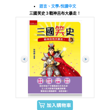
語言、文學
-
悅讀中文
三國笑史３戰神呂布大暴走！