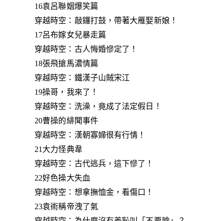
16袁呂聯姻爆笑篇
穿越時空：敲鑼打鼓，帶著大雁娶新娘！
17呂布嫁女兒暴走篇
穿越時空：古人悔婚慘定了！
18張飛搶馬濃情篇
穿越時空：鐵漢子山賊宋江
19操哥，我來了！
穿越時空：洗澡，竟成了法定假日！
20曹操的緋聞事件
穿越時空：漢朝寡婦很有行情！
21大力怪典韋
穿越時空：古代逃兵，這下慘了！
22好色操大失血
穿越時空：想拿撫恤金，看傷口！
23袁術稱帝洩了氣
穿越時空：為什麼沒有羞恥叫「不要臉」？