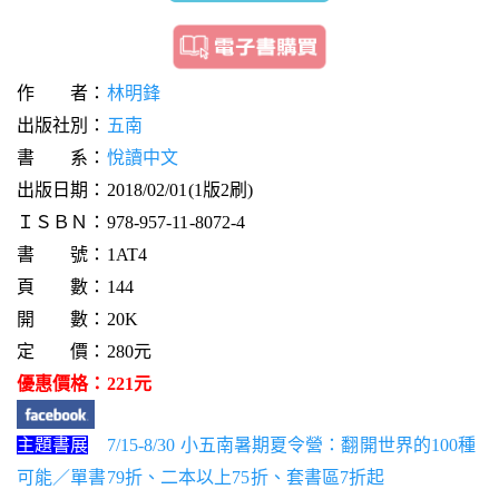
作 者：
林明鋒
出版社別：
五南
書 系：
悅讀中文
出版日期：2018/02/01(1版2刷)
ＩＳＢＮ：978-957-11-8072-4
書 號：1AT4
頁 數：144
開 數：20K
定 價：280元
優惠價格：221元
主題書展
7/15-8/30 小五南暑期夏令營：翻開世界的100種
可能／單書79折、二本以上75折、套書區7折起