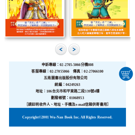
申訴專線：02-2705-5066分機808
客服專線：02-27055066 傳真：02-27066100
五南圖書出版股份有限公司
統編：04249263
地址：106台北市和平東路二段339號4樓
劃撥帳號：01068953
［請註明收件人、地址、手機及e-mail信箱供寄書用］
Copyright©2001 Wu-Nan Book Inc. All Rights Reserved.