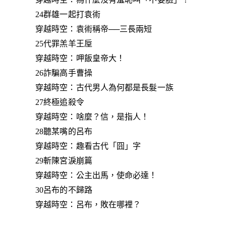
24群雄一起打袁術
穿越時空：袁術稱帝──三長兩短
25代罪羔羊王垕
穿越時空：呷飯皇帝大！
26詐騙高手曹操
穿越時空：古代男人為何都是長髮一族
27終極追殺令
穿越時空：啥麼？信，是指人！
28聽某嘴的呂布
穿越時空：趣看古代「囧」字
29斬陳宮淚崩篇
穿越時空：公主出馬，使命必達！
30呂布的不歸路
穿越時空：呂布，敗在哪裡？