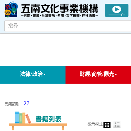
法律/政治
財經/商管/觀光
27
書籍類別：
顯示模式