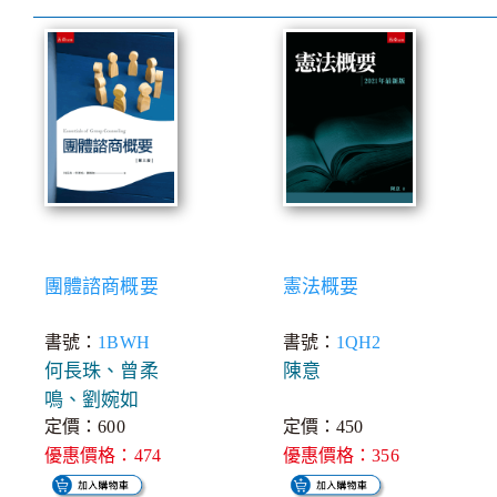
團體諮商概要
憲法概要
書號：
1BWH
書號：
1QH2
何長珠、曾柔
陳意
鳴、劉婉如
定價：600
定價：450
優惠價格：474
優惠價格：356