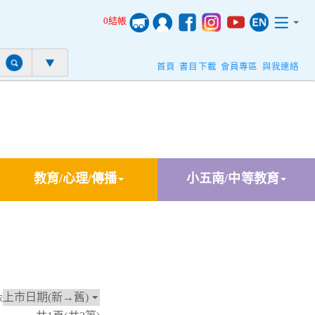
0結帳
首頁
書目下載
會員專區
與我連絡
教育/心理/傳播
小五南/中等教育
依