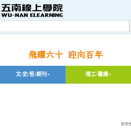
飛躍六十 迎向百年
文/史/哲/期刊
理工/醫護
排序