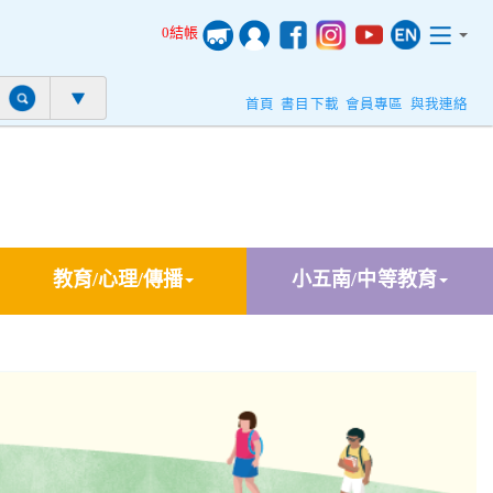
0結帳
首頁
書目下載
會員專區
與我連絡
教育/心理/傳播
小五南/中等教育