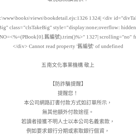
books\views\bookdetail.ejs:1326 1324| <div id="divTak
ig" class="clsTakeBig" style="display:none;overflow: hidden;
g?NO=<%=(PBook[0].舊編號).trim()%>" 1327| scrolling="no" fr
</div> Cannot read property '舊編號' of undefined
五南文化事業機構 敬上
【防詐騙提醒】
提醒您！
本公司網路訂書付款方式如訂單所示，
無其他額外付款途徑。
若讀者接獲不明人士以本公司名義索款，
例如要求銀行分期或索取銀行個資，