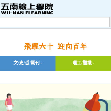
飛躍六十 迎向百年
文/史/哲/期刊
理工/醫護