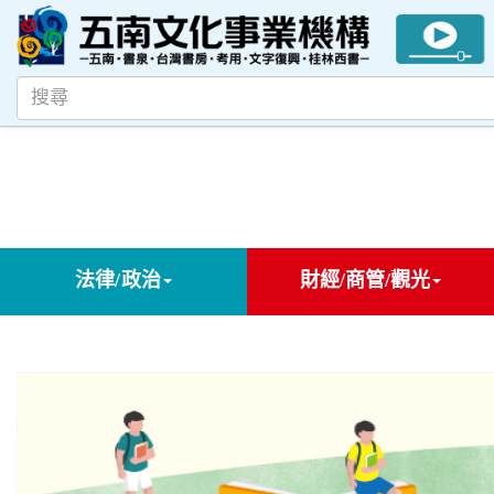
法律/政治
財經/商管/觀光