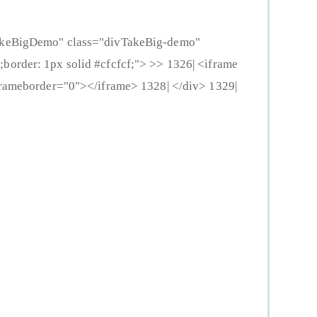
eBigDemo" class="divTakeBig-demo"
border: 1px solid #cfcfcf;"> >> 1326| <iframe
ameborder="0"></iframe> 1328| </div> 1329|