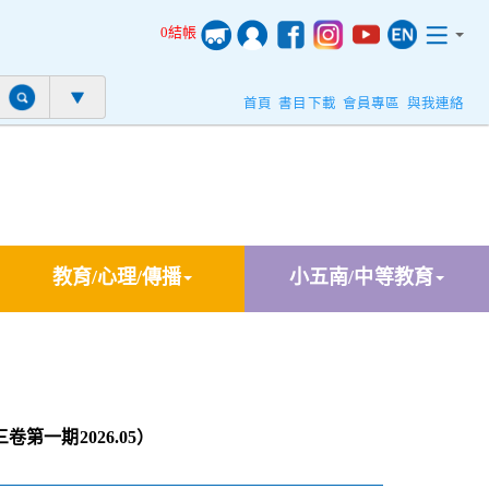
0結帳
首頁
書目下載
會員專區
與我連絡
教育/心理/傳播
小五南/中等教育
第一期2026.05）