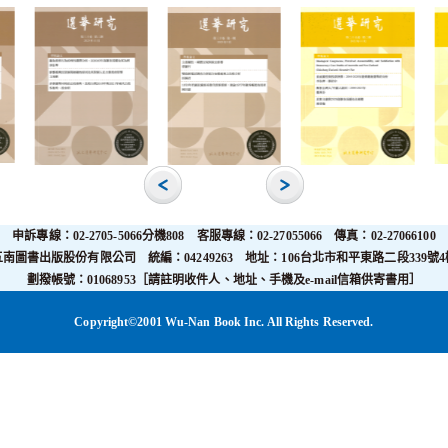
申訴專線：02-2705-5066分機808 客服專線：02-27055066 傳真：02-27066100
五南圖書出版股份有限公司 統編：04249263 地址：106台北市和平東路二段339號4
劃撥帳號：01068953［請註明收件人、地址、手機及e-mail信箱供寄書用］
Copyright©2001 Wu-Nan Book Inc. All Rights Reserved.