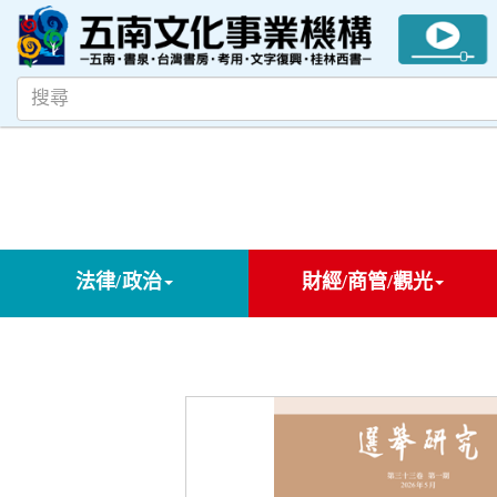
法律/政治
財經/商管/觀光