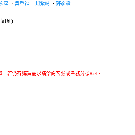
宏達
、
吳重禮
、
趙紫晴
、
蘇彥斌
1版1刷)
量，若仍有購買需求請洽詢客服或業務分機824、