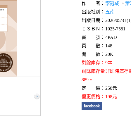
作 者：
李冠成
、
蕭
出版社別：
五南
出版日期：2026/05/31(
ＩＳＢＮ：1025-7551
書 號：4PAD
頁 數：148
開 數：20K
剩餘庫存：9本
剩餘庫存量非即時庫存
889。
定 價：250元
優惠價格：198元