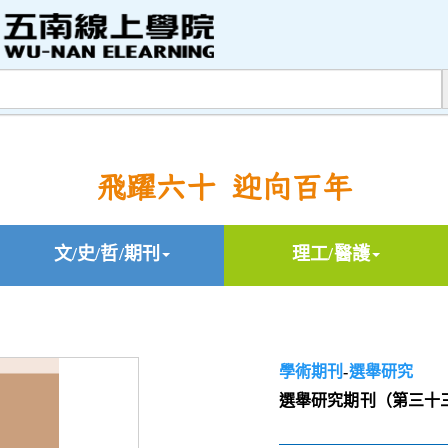
飛躍六十 迎向百年
文/史/哲/期刊
理工/醫護
學術期刊
-
選舉研究
選舉研究期刊（第三十三卷