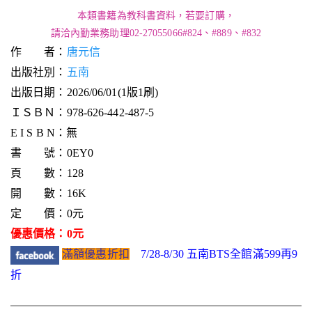
本類書籍為教科書資料，若要訂購，
請洽內勤業務助理02-27055066#824、#889、#832
作 者：
唐元信
出版社別：
五南
出版日期：2026/06/01(1版1刷)
ＩＳＢＮ：978-626-442-487-5
E I S B N：無
書 號：0EY0
頁 數：128
開 數：16K
定 價：0元
優惠價格：0元
滿額優惠折扣
7/28-8/30 五南BTS全館滿599再9
折