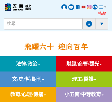
0結帳
飛躍六十 迎向百年
法律/政治
財經/商管/觀光
文/史/哲/期刊
理工/醫護
教育/心理/傳播
小五南/中等教育