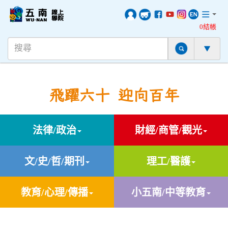
0結帳
飛躍六十 迎向百年
法律/政治
財經/商管/觀光
文/史/哲/期刊
理工/醫護
教育/心理/傳播
小五南/中等教育