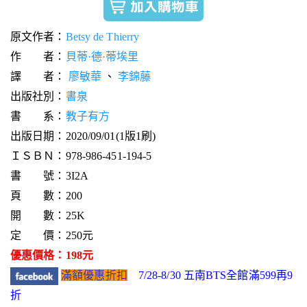
原文作者：
Betsy de Thierry
作 者：
貝蒂·德·蒂埃里
譯 者：
廖敏華
、
李錦藤
出版社別：
書泉
書 系：
教子有方
出版日期：2020/09/01(1版1刷)
ＩＳＢＮ：978-986-451-194-5
書 號：3I2A
頁 數：200
開 數：25K
定 價：250元
優惠價格：198元
滿額優惠折扣
7/28-8/30 五南BTS全館滿599再9
折