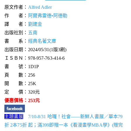
原文作者：
Alfred Adler
作 者：
阿爾弗雷德•阿德勒
譯 者：
劉建金
出版社別：
五南
書 系：
經典名著文庫
出版日期：2024/05/31(1版3刷)
ＩＳＢＮ：978-957-763-414-6
書 號：1D1P
頁 數：256
開 數：25K
定 價：320元
優惠價格：253元
主題書展
7/10-8/31 哈囉！社會——新鮮人書展／單本79
折 2本75折 起；滿399即贈一本《看漫畫學MBA學》(贈完