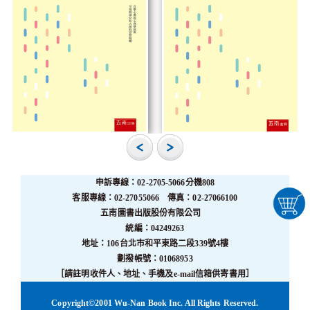
申訴專線：02-2705-5066分機808
客服專線：02-27055066 傳真：02-27066100
五南圖書出版股份有限公司
統編：04249263
地址：106台北市和平東路二段339號4樓
劃撥帳號：01068953
［請註明收件人、地址、手機及e-mail信箱供寄書用］
Copyright©2001 Wu-Nan Book Inc. All Rights Reserved.