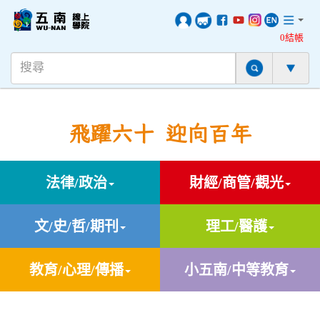
0結帳
飛躍六十 迎向百年
法律/政治
財經/商管/觀光
文/史/哲/期刊
理工/醫護
教育/心理/傳播
小五南/中等教育