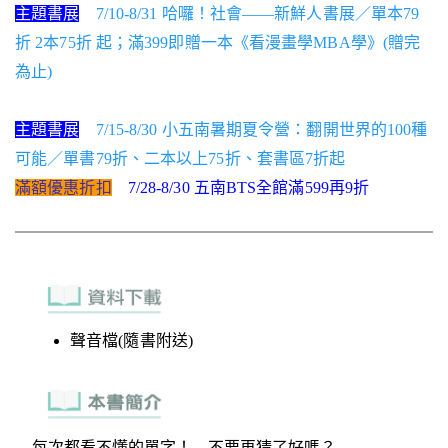
主題書展
7/10-8/31 哈囉！社會——新鮮人書展／單本79
折 2本75折 起；滿399即贈一本《看漫畫學MBA學》(贈完
為止)
主題書展
7/15-8/30 小五南暑期夏令營：翻開世界的100種
可能／單書79折、二本以上75折、套書區7折起
滿額優惠折扣
7/28-8/30 五南BTS全館滿599再9折
聲音檔(隨書附送)