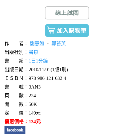
作 者：
劉慧如
、
鄭苔英
出版社別：
書泉
書 系：
1日1分鐘
出版日期：2010/11/01(1版1刷)
ＩＳＢＮ：978-986-121-632-4
書 號：3AN3
頁 數：224
開 數：50K
定 價：149元
優惠價格：134元