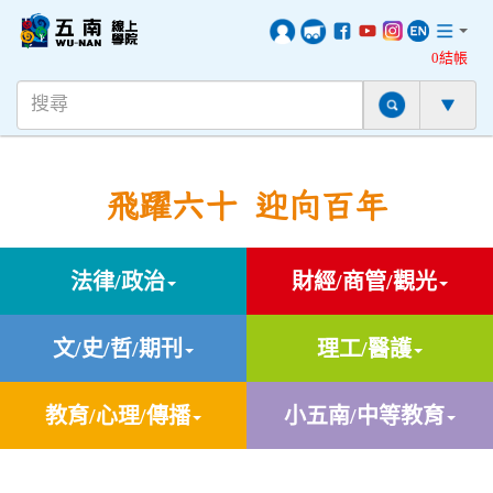
0結帳
飛躍六十 迎向百年
法律/政治
財經/商管/觀光
文/史/哲/期刊
理工/醫護
教育/心理/傳播
小五南/中等教育