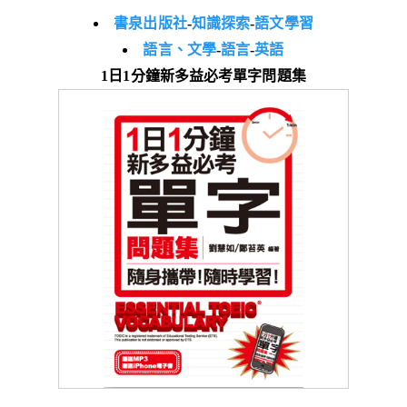
書泉出版社
-
知識探索
-
語文學習
語言、文學
-
語言
-
英語
1日1分鐘新多益必考單字問題集