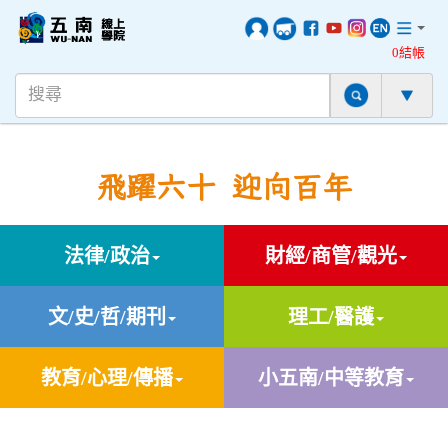
0結帳
飛躍六十 迎向百年
法律/政治
財經/商管/觀光
文/史/哲/期刊
理工/醫護
教育/心理/傳播
小五南/中等教育