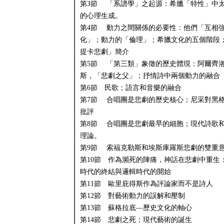
第3節 「系譜學」之起源：希臘「特性」中
的心理生成。
第4節 動力之間關係的必要性：他們「互相
化」；動力的「倫理」；希臘文化的五個階段
提卡悲劇」簡介
第5節 「第三類」象徵的歷史體現：阿爾齊
斯，「悲劇之父」；抒情詩中兩個動力的融合
第6節 民歌；語言和音樂的融合
第7節 合唱團是悲劇的歷史核心；尼采對黑
批評
第8節 合唱團是悲劇最早的細胞；現代詩歌
理論。
第9節 索福克勒斯和埃斯庫羅斯悲劇的雙重
第10節 作為瀕死的陣痛，神話在悲劇中重生
時代的終結與邏輯時代的開始
第11節 歐里庇得斯作為評論家而不是詩人
第12節 對藝術動力的誤解和壓制
第13節 蘇格拉底—歷史文化的軸心
第14節 悲劇之死；現代藝術的誕生