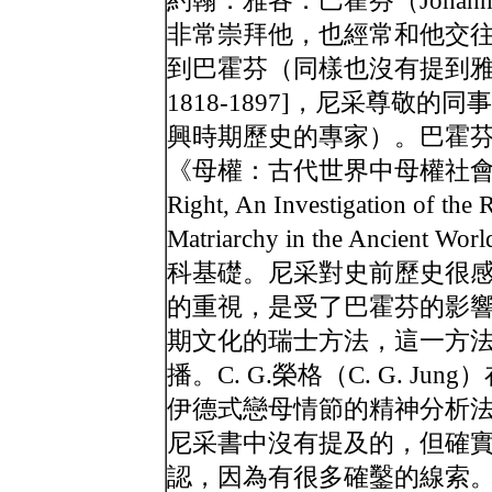
約翰．雅各．巴霍芬（Johann Jac
非常崇拜他，也經常和他交
到巴霍芬（同樣也沒有提到雅各．布克
1818-1897]，尼采尊敬
興時期歷史的專家）。巴霍芬
《母權：古代世界中母權社會的
Right, An Investigation of the R
Matriarchy in the An
科基礎。尼采對史前歷史很
的重視，是受了巴霍芬的影響
期文化的瑞士方法，這一方
播。C. G.榮格（C. G. 
伊德式戀母情節的精神分析
尼采書中沒有提及的，但確
認，因為有很多確鑿的線索