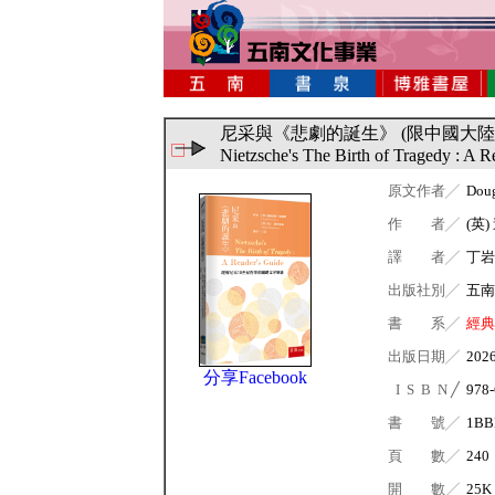
尼采與《悲劇的誕生》 (限中國大陸
Nietzsche's The Birth of Tragedy : A R
原文作者╱
Doug
作 者╱
(英
譯 者╱
丁岩
出版社別╱
五南
書 系╱
經典
出版日期╱
202
分享Facebook
I S B N ╱
978-
書 號╱
1B
頁 數╱
240
開 數╱
25K