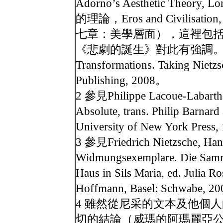
Adorno’s Aesthetic Theory, Lo
的理論，Eros and Civilisatio
七章：美學層面），這裡包
《悲劇的誕生》對此有強調。另見，Tho
Transformations. Taking Nietzs
Publishing, 2008。
2 參見Philippe Lacoue-Labarthe
Absolute, trans. Philip Barnard
University of New York Press
3 參見Friedrich Nietzsche, Hand
Widmungsexemplare. Die Samm
Haus in Sils Maria, ed. Julia R
Hoffmann, Basel: Schwa
4 雖然從尼采的文本及他個
切的結論（威瑪的阿瑪麗亞