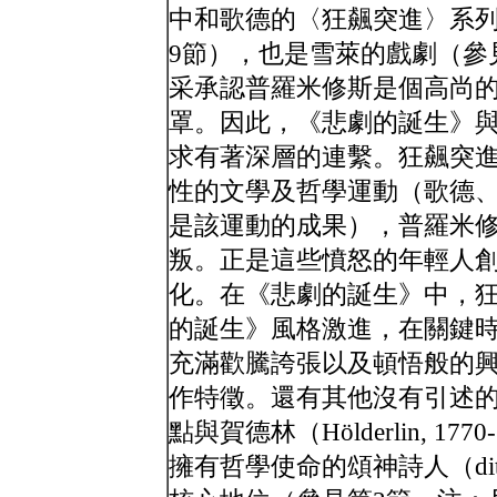
中和歌德的〈狂飆突進〉系
9節），也是雪萊的戲劇（參
采承認普羅米修斯是個高尚
罩。因此，《悲劇的誕生》
求有著深層的連繫。狂飆突
性的文學及哲學運動（歌德、席
是該運動的成果），普羅米
叛。正是這些憤怒的年輕人創
化。在《悲劇的誕生》中，
的誕生》風格激進，在關鍵
充滿歡騰誇張以及頓悟般的
作特徵。還有其他沒有引述
點與賀德林（Hölderlin, 
擁有哲學使命的頌神詩人（dith