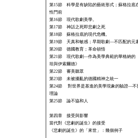
第15節 科學是有缺陷的藝術形式；蘇格拉底
性門前
第16節 現代歌劇美學。
第17節 神話之死即悲劇之死
第18節 蘇格拉底的現代危機。
第19節 天真和敏感；早期歌劇—不匹配的元
第20節 德國教育；革命頓悟
第21節 現代歌劇—作為美學典範的華格納的
坦與伊索爾德》
第22節 審美聽眾
第23節 未被擾亂的德國精神之統一
第24節 對世界是基進的美學現象的驗證—不
理論
第25節 論不協和人
第四章 接受與影響
當代對《悲劇的誕生》的接受
《悲劇的誕生》的「來世」：幾個例子