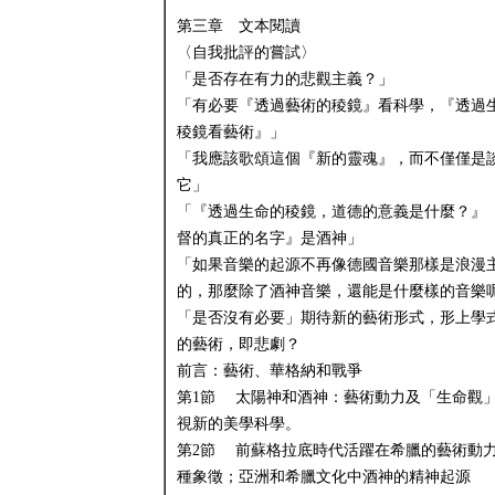
第三章 文本閱讀
〈自我批評的嘗試〉
「是否存在有力的悲觀主義？」
「有必要『透過藝術的稜鏡』看科學，『透過
稜鏡看藝術』」
「我應該歌頌這個『新的靈魂』，而不僅僅是
它」
「『透過生命的稜鏡，道德的意義是什麼？』
督的真正的名字』是酒神」
「如果音樂的起源不再像德國音樂那樣是浪漫
的，那麼除了酒神音樂，還能是什麼樣的音樂
「是否沒有必要」期待新的藝術形式，形上學
的藝術，即悲劇？
前言：藝術、華格納和戰爭
第1節 太陽神和酒神：藝術動力及「生命觀
視新的美學科學。
第2節 前蘇格拉底時代活躍在希臘的藝術動
種象徵；亞洲和希臘文化中酒神的精神起源