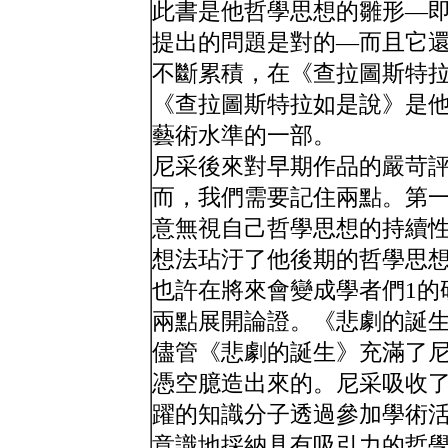
此書是他哲學思想的雛形—
提出的問題是對的—而且它
不斷累積，在《查拉圖斯特
《查拉圖斯特拉如是說》是
藝術水準的一部。
尼采後來對早期作品的嚴苛
而，我們需要記住兩點。第
意無視自己哲學思想的持續
想法玷汙了他後期的哲學思
也許在將來會變成學者們1的
兩點展開論證。《悲劇的誕
儘管《悲劇的誕生》充滿了
憑空臆造出來的。尼采吸收
躍的知識分子透過參加學術
意識地採納具有吸引力的哲