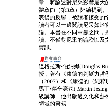
章，將論述對尼采影響最大
體章節（第3章）陸續提到
表後的反響，被讀者接受的
讀者可以一邊閱讀尼采如迷
論。本書在不同章節之間，
讀。不僅對尼采的論證以及
資訊。
道格拉斯•伯納姆(Douglas
授，著有《康德的判斷力哲學
（2007）和《康德的〈純粹
馬丁•傑辛豪森( Martin Je
級講師，他出版過文化和藝
領域的書籍。