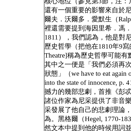
核心地位（參見第3節，注：
還有一個重要的影響來自於
爾夫．沃爾多．愛默生（Ralph Wal
裡還需要提到海因里希．馮．克萊斯特（H
1811），我們認為，他是
歷史哲學（把他在1810年9寫的
Theatre]稱為歷史哲學
其中之一便是「我們必須再
狀態」（we have to eat again of 
into the state of inno
撼力的幾部悲劇，首推《彭忒西利亞》
諸位作家為尼采提供了非音
采發展了他自己的悲劇理論
為。黑格爾（Hegel, 177
然文本中提到他的時候用詞