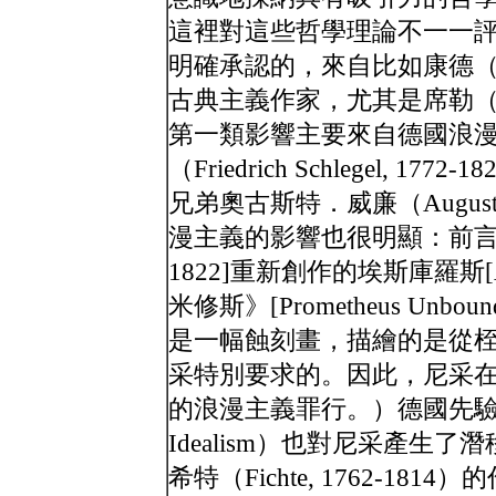
這裡對這些哲學理論不一一
明確承認的，來自比如康德（
古典主義作家，尤其是席勒（Sch
第一類影響主要來自德國浪
（Friedrich Schlegel,
兄弟奧古斯特．威廉（August W
漫主義的影響也很明顯：前言部分特
1822]重新創作的埃斯庫羅斯[
米修斯》[Prometheus Unb
是一幅蝕刻畫，描繪的是從
采特別要求的。因此，尼采
的浪漫主義罪行。）德國先驗唯心主義（
Idealism）也對尼采產
希特（Fichte, 1762-1