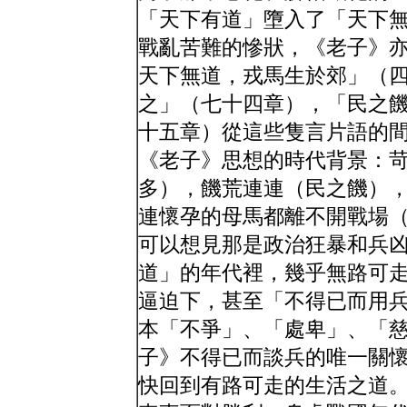
「天下有道」墮入了「天下
戰亂苦難的慘狀，《老子》
天下無道，戎馬生於郊」（
之」（七十四章），「民之
十五章）從這些隻言片語的
《老子》思想的時代背景：
多），饑荒連連（民之饑）
連懷孕的母馬都離不開戰場
可以想見那是政治狂暴和兵
道」的年代裡，幾乎無路可
逼迫下，甚至「不得已而用
本「不爭」、「處卑」、「
子》不得已而談兵的唯一關
快回到有路可走的生活之道