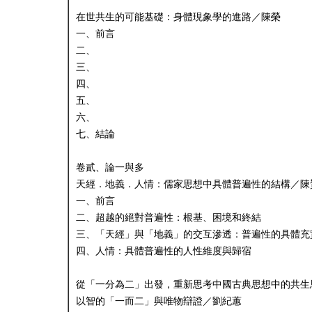
在世共生的可能基礎：身體現象學的進路／陳榮
一、前言
二、
三、
四、
五、
六、
七、結論
卷貳、論一與多
天經．地義．人情：儒家思想中具體普遍性的結構／陳
一、前言
二、超越的絕對普遍性：根基、困境和終結
三、「天經」與「地義」的交互滲透：普遍性的具體充
四、人情：具體普遍性的人性維度與歸宿
從「一分為二」出發，重新思考中國古典思想中的共生
以智的「一而二」與唯物辯證／劉紀蕙