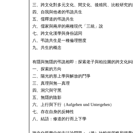
三、跨文化對多元文化、間文化、後殖民、比較研究的
四、自我與他者的弔詭共生
五、儒釋道的弔詭共生
六、儒家與兩岸的兩種現代「三統」說
七、跨文化漢學與身份認同
八、弔詭共生是一種倫理態度
九、共生的概念
有隱與無隱的弔詭相即：探索老子與柏拉圖的跨文化糾
一、探索的方向
二、陽光的形上學與解放的鬥爭
三、真理與無—真理
四、洞穴與守黑
五、無隱的陰影
六、上行與下行（Aufgehen und Untergehen）
七、存在自身的反轉性
八、結語：修道的行而上下學