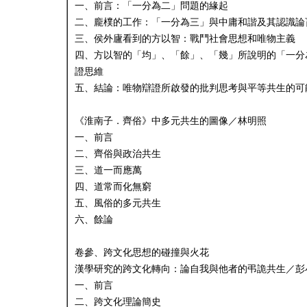
一、前言：「一分為二」問題的緣起
二、龐樸的工作：「一分為三」與中庸和諧及其認識論
三、侯外廬看到的方以智：戰鬥社會思想和唯物主義
四、方以智的「均」、「餘」、「幾」所說明的「一分
證思維
五、結論：唯物辯證所啟發的批判思考與平等共生的可
《淮南子．齊俗》中多元共生的圖像／林明照
一、前言
二、齊俗與政治共生
三、道一而應萬
四、道常而化無窮
五、風俗的多元共生
六、餘論
卷參、跨文化思想的碰撞與火花
漢學研究的跨文化轉向：論自我與他者的弔詭共生／彭
一、前言
二、跨文化理論簡史