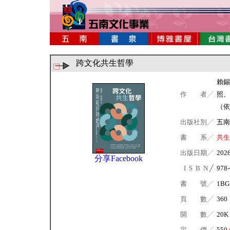
跨文化共生哲學
賴錫
作 者╱
照、彭
（依
出版社別╱
五南
書 系╱
共生
出版日期╱
202
分享Facebook
I S B N ╱
978-
書 號╱
1BG
頁 數╱
360
開 數╱
20K
定 價╱
550