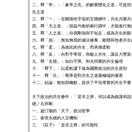
二、釋「帝」：「象帝之先」的解實體化之道，可提供
生之道
三、釋「一」：在關係性宇宙的互聯網中，共生共榮共
四、釋「天之道」：損益均衡的兩行調中，才能進行無
五、釋「人之道」：自我剛強與不知足，成為共生的殺
六、釋「損」：無知無我的減法修養，敞開與他者共生
七、釋「柔」：為彼此的共生，而承擔柔軟
八、釋「反」：向對手學習，與敵人共生，讓反力豐富
九、釋「玄德」：知白守黑、和光同塵的共生倫理
十、「釋下」：以柔軟謙下做為國際政治的共生原則
十一、釋「兵」：戰爭是對共生之道最極端的傷害
十二、結論：無知與幽默，提供了平坦厚實的共生平臺
天下政治的共生條件：「是非之辨」何以成為維護和諧
礎／石井剛
一、趙汀陽的「天下」政治哲學
二、衝突永續的人文機制
三、《莊子》「是非之辨」的可能性