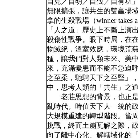
自見／自明／自伐／自有功
無限擴張，讓共生的雙贏場域（win
拿的生殺戰場（winner tak
「人之道」歷史上不斷上演
殺傷性戰爭。眼下時局，在
物滅絕，溫室效應，環境荒
種，讓我們對人類未來、美
來，充滿憂患而不能不急迫
之至柔，馳騁天下之至堅」
中，思考人類的「共生」之
老莊思想的背景，也正是
亂時代。時值天下大一統的
大規模重建的轉型階段。當
挑戰，終而土崩瓦解之際，
向了離中心化、解轄域化的