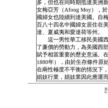
多，但也在同時期抵達美洲
女梅亞芳（Afong Moy）
國婦女也陸續到達美國。自
百八十四名中國婦女居住在
達、夏威夷和愛達荷等州。
這一男性華工移民美國西
了廉價的勞動力，為美國西
賦予相當重要的歷史意涵。在
1880年），由於生存條件
在兩性極度不平衡的情況下
娼妓行業，娼妓業因此應運