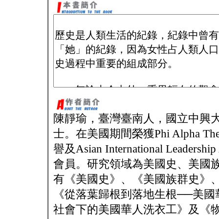
陳靜瑜，臺灣臺南人，國立中興
士。在美國期間榮獲Phi Alpha Theta Inte
譽及Asian International Leade
會員。研究領域為美國史、美國
有《美國史》、《美國族群史》、
《從落葉歸根到落地生根──美國
社會下的美國華人洗衣工》及《物