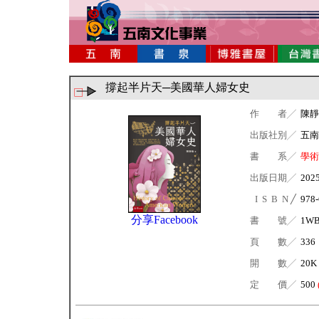
撐起半片天─美國華人婦女史
作 者╱
陳靜
出版社別╱
五南
書 系╱
學術
出版日期╱
202
I S B N ╱
978-
分享Facebook
書 號╱
1W
頁 數╱
336
開 數╱
20K
定 價╱
500