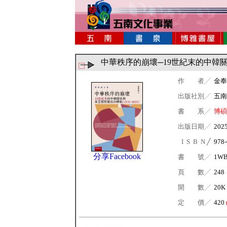
中華秩序的崩壞─19世紀末的中韓關係
作 者╱
金奉
出版社別╱
五南
書 系╱
博碩
出版日期╱
202
I S B N ╱
978-
分享Facebook
書 號╱
1W
頁 數╱
248
開 數╱
20K
定 價╱
420