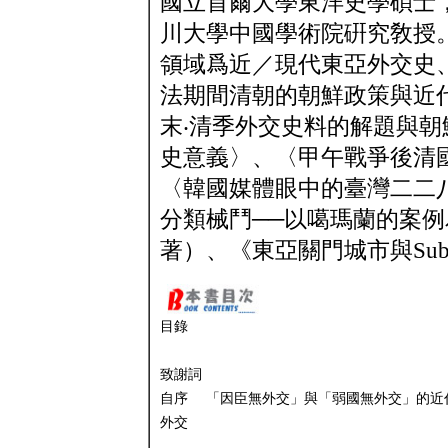
國立首爾大學東洋史學碩士
川大學中國學術院硏究敎授
領域爲近／現代東亞外交史
法期間清朝的朝鮮政策與近
末‧清季外交史料的解題與
史意義〉、〈甲午戰爭後清國
〈韓國媒體眼中的臺灣二二
分類械鬥──以噶瑪蘭的案
著）、《東亞關門城市與Subal
目錄
致謝詞
自序 「因臣無外交」與「弱國無外交」的近
外交